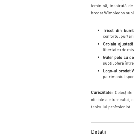
feminină, inspirată de 
brodat Wimbledon sublin
Tricot din bum
confortul purtări
Croiala ajustat
libertatea de mișc
Guler polo cu de
subtil oferă într
Logo-ul brodat 
patrimoniul sport
Curiozitate:
Colecțiile
oficiale ale turneului,
tenisului profesionist.
Detalii