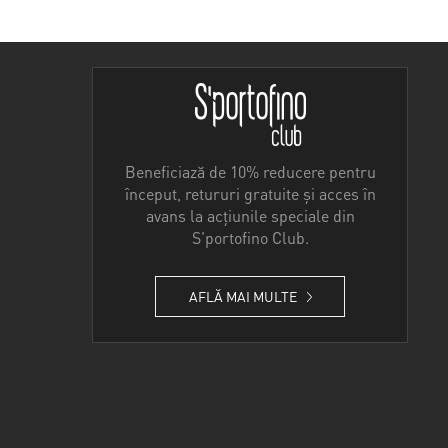
Beneficiază de 10% reducere pentru
început, retururi gratuite și acces în
avans la acțiunile speciale din
S'portofino Club.
AFLĂ MAI MULTE