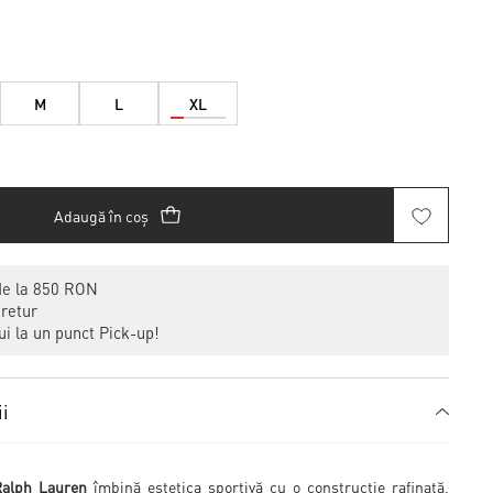
M
L
XL
Adaugă în coș
de la 850 RON
 retur
i la un punct Pick-up!
ii
 Ralph Lauren
îmbină estetica sportivă cu o construcție rafinată,