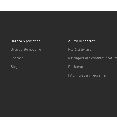
Despre S'portofino
Ajutor și contact
Brandurile noastre
Plată și livrare
Contact
Retragere din contract / retur
Blog
Reclamații
FAQ întrebări frecvente