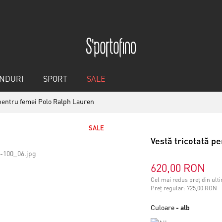
NDURI
SPORT
SALE
 pentru femei Polo Ralph Lauren
SALE
Vestă tricotată p
620,00 RON
Cel mai redus preț din ulti
Preț regular:
725,00 RON
Culoare
- alb