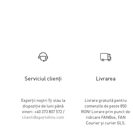
Serviciul clienți
Livrarea
Experții noștri îți stau la
Livrare gratuită pentru
dispoziție de luni până
comenzile de peste 850
vineri: +40 373 807 572 /
RON! Livrare prin punct de
clienti@sportofino.com
ridicare FANBox, FAN
Courier și curier GLS.