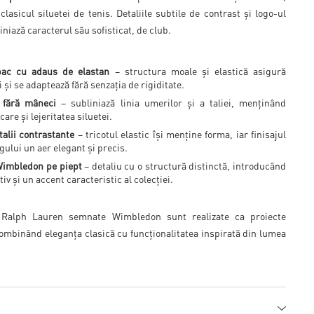
clasicul siluetei de tenis. Detaliile subtile de contrast și logo-ul
iază caracterul său sofisticat, de club.
bac cu adaus de elastan
– structura moale și elastică asigură
i și se adaptează fără senzația de rigiditate.
ă fără mâneci
– subliniază linia umerilor și a taliei, menținând
are și lejeritatea siluetei.
talii contrastante
– tricotul elastic își menține forma, iar finisajul
egului un aer elegant și precis.
Wimbledon pe piept
– detaliu cu o structură distinctă, introducând
iv și un accent caracteristic al colecției.
 Ralph Lauren semnate Wimbledon sunt realizate ca proiecte
 combinând eleganța clasică cu funcționalitatea inspirată din lumea