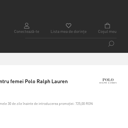
Conectează-te
Lista mea de dorințe
Coșul meu
entru femei Polo Ralph Lauren
mele 30 de zile înainte de introducerea promoției:
725,00 RON