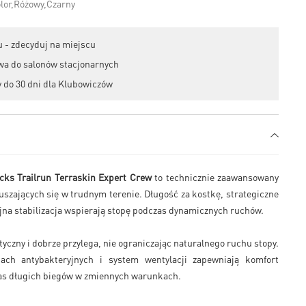
 - zdecyduj na miejscu
wa do salonów stacjonarnych
 do 30 dni dla Klubowiczów
cks Trailrun Terraskin Expert Crew
to technicznie zaawansowany
uszających się w trudnym terenie. Długość za kostkę, strategiczne
yjna stabilizacja wspierają stopę podczas dynamicznych ruchów.
styczny i dobrze przylega, nie ograniczając naturalnego ruchu stopy.
ach antybakteryjnych i system wentylacji zapewniają komfort
as długich biegów w zmiennych warunkach.