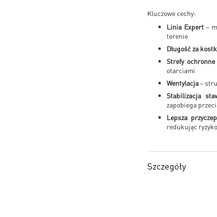
Kluczowe cechy:
Linia Expert
– ma
terenie
Długość za kost
Strefy ochronne
otarciami
Wentylacja
– str
Stabilizacja s
zapobiega przec
Lepsza przycze
redukując ryzyk
Szczegóły