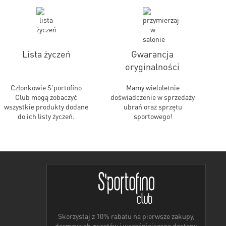
Lista życzeń
Gwarancja
oryginalności
Członkowie S'portofino
Mamy wieloletnie
Club mogą zobaczyć
doświadczenie w sprzedaży
wszystkie produkty dodane
ubrań oraz sprzętu
do ich listy życzeń.
sportowego!
Skorzystaj z 10% rabatu na pierwsze zakupy,
darmowych zwrotów i wcześniejszego dostępu