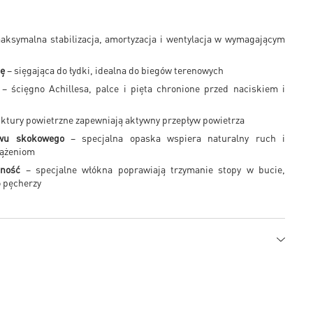
ksymalna stabilizacja, amortyzacja i wentylacja w wymagającym
kę
– sięgająca do łydki, idealna do biegów terenowych
– ścięgno Achillesa, palce i pięta chronione przed naciskiem i
uktury powietrzne zapewniają aktywny przepływ powietrza
tawu skokowego
– specjalna opaska wspiera naturalny ruch i
iążeniom
pność
– specjalne włókna poprawiają trzymanie stopy w bucie,
o pęcherzy