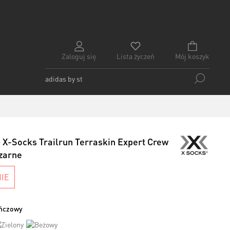
Zaloguj się
Lista życzeń
Mój koszyk
 X-Socks Trailrun Terraskin Expert Crew
zarne
IE
ańczowy