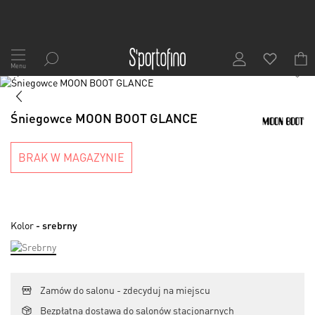
Przejdź
do
Menu
1
/
7
treści
Skip
to
Skip
the
to
Śniegowce MOON BOOT GLANCE
end
the
of
beginning
the
of
BRAK W MAGAZYNIE
images
the
gallery
images
gallery
Kolor
- srebrny
Zamów do salonu - zdecyduj na miejscu
Bezpłatna dostawa do salonów stacjonarnych