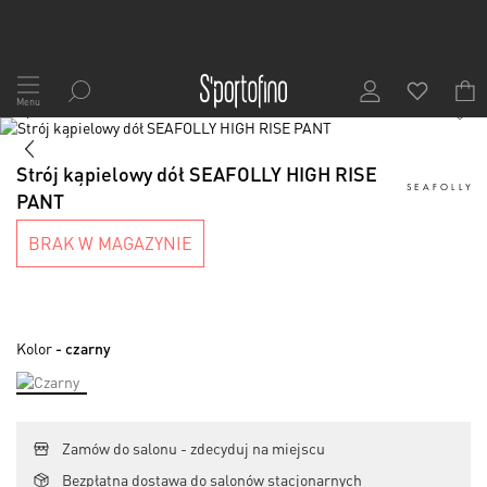
Przejdź
do
Menu
1
/
6
treści
Skip
to
Skip
the
to
Strój kąpielowy dół SEAFOLLY HIGH RISE
end
the
PANT
of
beginning
the
of
BRAK W MAGAZYNIE
images
the
gallery
images
gallery
Kolor
- czarny
Zamów do salonu - zdecyduj na miejscu
Bezpłatna dostawa do salonów stacjonarnych