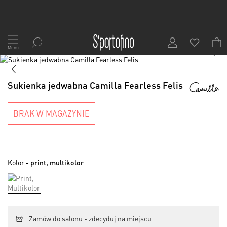
Przejdź
do
Menu
1
/
7
treści
Skip
to
Skip
the
to
Sukienka jedwabna Camilla Fearless Felis
end
the
of
beginning
the
of
BRAK W MAGAZYNIE
images
the
gallery
images
gallery
Kolor
- print, multikolor
Zamów do salonu - zdecyduj na miejscu