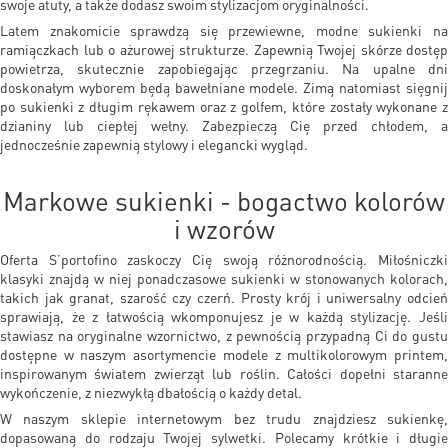
swoje atuty, a także dodasz swoim stylizacjom oryginalności.
Latem znakomicie sprawdzą się przewiewne, modne sukienki na
ramiączkach lub o ażurowej strukturze. Zapewnią Twojej skórze dostęp
powietrza, skutecznie zapobiegając przegrzaniu. Na upalne dni
doskonałym wyborem będą bawełniane modele. Zimą natomiast sięgnij
po sukienki z długim rękawem oraz z golfem, które zostały wykonane z
dzianiny lub ciepłej wełny. Zabezpieczą Cię przed chłodem, a
jednocześnie zapewnią stylowy i elegancki wygląd.
Markowe sukienki - bogactwo kolorów
i wzorów
Oferta S’portofino zaskoczy Cię swoją różnorodnością. Miłośniczki
klasyki znajdą w niej ponadczasowe sukienki w stonowanych kolorach,
takich jak granat, szarość czy czerń. Prosty krój i uniwersalny odcień
sprawiają, że z łatwością wkomponujesz je w każdą stylizację. Jeśli
stawiasz na oryginalne wzornictwo, z pewnością przypadną Ci do gustu
dostępne w naszym asortymencie modele z multikolorowym printem,
inspirowanym światem zwierząt lub roślin. Całości dopełni staranne
wykończenie, z niezwykłą dbałością o każdy detal.
W naszym sklepie internetowym bez trudu znajdziesz sukienkę,
dopasowaną do rodzaju Twojej sylwetki. Polecamy krótkie i długie