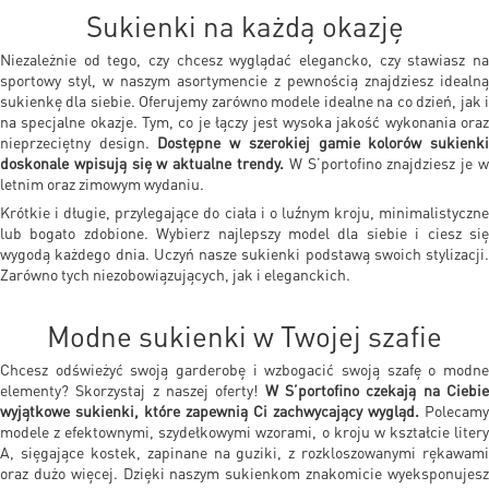
Sukienki na każdą okazję
Niezależnie od tego, czy chcesz wyglądać elegancko, czy stawiasz na
sportowy styl, w naszym asortymencie z pewnością znajdziesz idealną
sukienkę dla siebie. Oferujemy zarówno modele idealne na co dzień, jak i
na specjalne okazje. Tym, co je łączy jest wysoka jakość wykonania oraz
nieprzeciętny design.
Dostępne w szerokiej gamie kolorów sukienk
doskonale wpisują się w aktualne trendy.
W S’portofino znajdziesz je w
letnim oraz zimowym wydaniu.
Krótkie i długie, przylegające do ciała i o luźnym kroju, minimalistyczne
lub bogato zdobione. Wybierz najlepszy model dla siebie i ciesz się
wygodą każdego dnia. Uczyń nasze sukienki podstawą swoich stylizacji.
Zarówno tych niezobowiązujących, jak i eleganckich.
Modne sukienki w Twojej szafie
Chcesz odświeżyć swoją garderobę i wzbogacić swoją szafę o modne
elementy? Skorzystaj z naszej oferty!
W S’portofino czekają na Ciebi
wyjątkowe sukienki, które zapewnią Ci zachwycający wygląd.
Polecamy
modele z efektownymi, szydełkowymi wzorami, o kroju w kształcie litery
A, sięgające kostek, zapinane na guziki, z rozkloszowanymi rękawami
oraz dużo więcej. Dzięki naszym sukienkom znakomicie wyeksponujesz