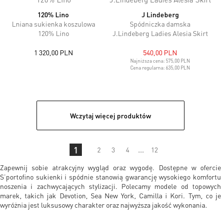
120% Lino
J Lindeberg
Lniana sukienka koszulowa
Spódniczka damska
120% Lino
J.Lindeberg Ladies Alesia Skirt
1 320,00 PLN
540,00 PLN
Najniższa cena:
575,00 PLN
Cena regularna:
635,00 PLN
Wczytaj więcej produktów
1
2
3
4
...
12
Zapewnij sobie atrakcyjny wygląd oraz wygodę. Dostępne w ofercie
S’portofino sukienki i spódnie stanowią gwarancję wysokiego komfortu
noszenia i zachwycających stylizacji. Polecamy modele od topowych
marek, takich jak Devotion, Sea New York, Camilla i Kori. Tym, co je
wyróżnia jest luksusowy charakter oraz najwyższa jakość wykonania.