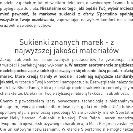
modele, z głębokim lub niewielkim dekoltem, o swobodnym fasonie lub
przylegające do ciała.
Niezależnie od tego, jaki będzie Twój wybór możes
mieć pewność, że markowe sukienki z oferty S’portofino spełnią
wszystkie Twoje oczekiwania
, zapewniając najwyższy komfort noszenia
oraz pełną swobodę ruchów.
Sukienki znanych marek - z
najwyższej jakości materiałów
Zakup sukienek od renomowanych producentów to gwarancja ich
trwałości i perfekcyjnego wykonania.
W naszym asortymencie znajdzies
modele pochodzące z kolekcji cieszących się obecnie dużą popularnością
marek, które kreują trendy w modzie i spełniają najwyższe standardy
jakości
, w trosce o Twój komfort i samopoczucie. Bez wątpienia należy do
nich LoveShackFancy, która projektuje modne sukienki o romantycznym
charakterze. Dzięki nim Twoje stylizacje nabiorą lekkości i subtelności.
Chervo z powodzeniem łączy nowoczesną technologię z niebanalnym
designem, tworząc modele dla miłośniczek golfa i nie tylko. Jeśli lubisz
sportowy styl, z pewnością spodobają Ci się produkty marek Sportalm
oraz Helly Hansen. Sukienki
z kolekcji Polo Ralph Lauren nadadzą
Twojemu strojowi ekskluzywnego charakteru, a Maia Bergman zaskoczy
Cię unikatowymi rozwiązaniami. W ofercie S’portofino nie mogło także