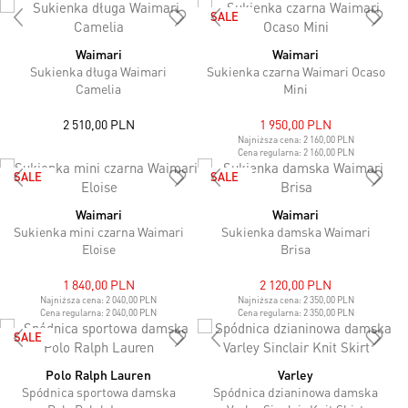
SALE
Waimari
Waimari
Sukienka długa Waimari
Sukienka czarna Waimari Ocaso
Camelia
Mini
2 510,00 PLN
1 950,00 PLN
Najniższa cena:
2 160,00 PLN
Cena regularna:
2 160,00 PLN
SALE
SALE
Waimari
Waimari
Sukienka mini czarna Waimari
Sukienka damska Waimari
Eloise
Brisa
1 840,00 PLN
2 120,00 PLN
Najniższa cena:
2 040,00 PLN
Najniższa cena:
2 350,00 PLN
Cena regularna:
2 040,00 PLN
Cena regularna:
2 350,00 PLN
SALE
Polo Ralph Lauren
Varley
Spódnica sportowa damska
Spódnica dzianinowa damska