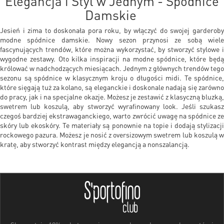
Elegancja i Styl w Jednym - Spódnice
Damskie
Jesień i zima to doskonała pora roku, by włączyć do swojej garderoby
modne spódnice damskie. Nowy sezon przynosi ze sobą wiele
fascynujących trendów, które można wykorzystać, by stworzyć stylowe i
wygodne zestawy. Oto kilka inspiracji na modne spódnice, które będą
królować w nadchodzących miesiącach. Jednym z głównych trendów tego
sezonu są spódnice w klasycznym kroju o długości midi. Te spódnice,
które sięgają tuż za kolano, są eleganckie i doskonale nadają się zarówno
do pracy, jak i na specjalne okazje. Możesz je zestawić z klasyczną bluzką,
swetrem lub koszulą, aby stworzyć wyrafinowany look. Jeśli szukasz
czegoś bardziej ekstrawaganckiego, warto zwrócić uwagę na spódnice ze
skóry lub ekoskóry. Te materiały są ponownie na topie i dodają stylizacji
rockowego pazura. Możesz je nosić z oversizowym swetrem lub koszulą w
kratę, aby stworzyć kontrast między elegancją a nonszalancją.