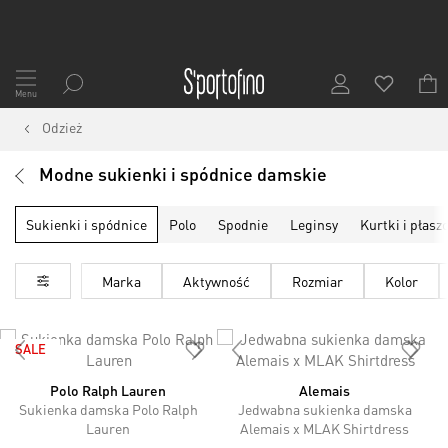
Przejdź
do
Menu
treści
Odzież
Modne sukienki i spódnice damskie
Sukienki i spódnice
Polo
Spodnie
Leginsy
Kurtki i płasz
Marka
Aktywność
Rozmiar
Kolor
SALE
Polo Ralph Lauren
Alemais
Sukienka damska Polo Ralph
Jedwabna sukienka damska
Lauren
Alemais x MLAK Shirtdress