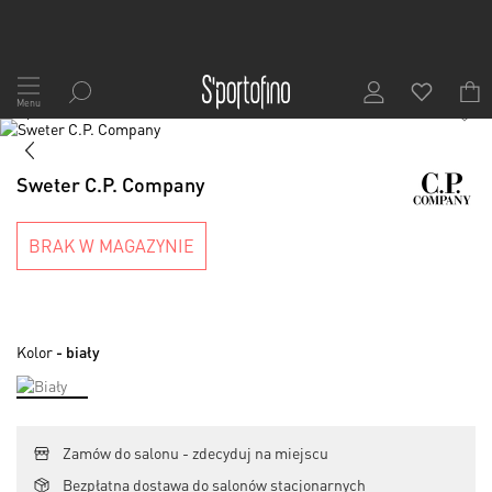
Przejdź
do
Menu
1
/
7
treści
Skip
to
Skip
the
to
Sweter C.P. Company
end
the
of
beginning
the
of
BRAK W MAGAZYNIE
images
the
gallery
images
gallery
Kolor
- biały
Zamów do salonu - zdecyduj na miejscu
Bezpłatna dostawa do salonów stacjonarnych