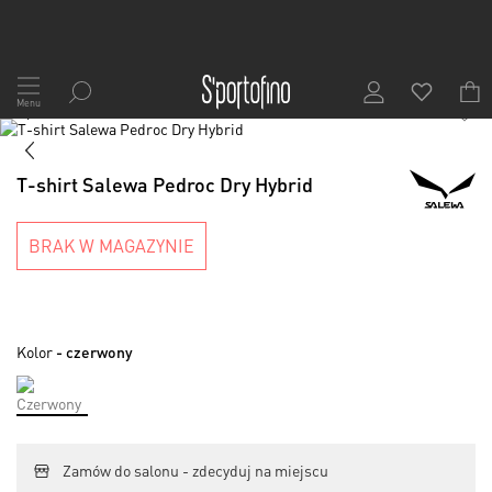
Przejdź
do
Menu
1
/
7
treści
Skip
to
Skip
the
to
T-shirt Salewa Pedroc Dry Hybrid
end
the
of
beginning
the
of
BRAK W MAGAZYNIE
images
the
gallery
images
gallery
Kolor
- czerwony
Zamów do salonu - zdecyduj na miejscu