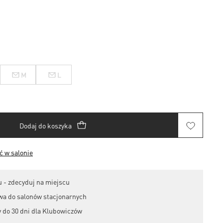
M
L
Dodaj do koszyka
 w salonie
 - zdecyduj na miejscu
wa do salonów stacjonarnych
 do 30 dni dla Klubowiczów