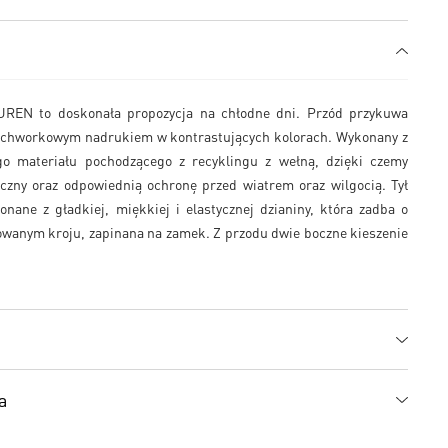
EN to doskonała propozycja na chłodne dni. Przód przykuwa
tchworkowym nadrukiem w kontrastujących kolorach. Wykonany z
go materiału pochodzącego z recyklingu z wełną, dzięki czemy
czny oraz odpowiednią ochronę przed wiatrem oraz wilgocią. Tył
nane z gładkiej, miękkiej i elastycznej dzianiny, która zadba o
owanym kroju, zapinana na zamek. Z przodu dwie boczne kieszenie
a