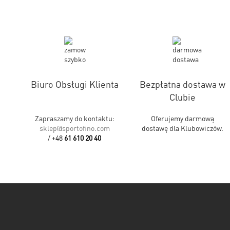
Biuro Obsługi Klienta
Bezpłatna dostawa w
Clubie
Zapraszamy do kontaktu:
Oferujemy darmową
sklep@sportofino.com
dostawę dla Klubowiczów.
/
+48
61 610 20 40