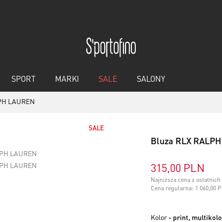
SPORT
MARKI
SALE
SALONY
LPH LAUREN
SALE
Bluza RLX RALP
315,00 PLN
Najniższa cena z ostatnic
Cena regularna:
1 060,00 
Kolor
- print, multikol