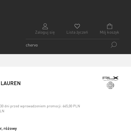
Zaloguj się
Lista życzeń
Mój koszyk
H LAUREN
h 30 dni przed wprowadzeniem promocji:
665,00 PLN
PLN
or, różowy