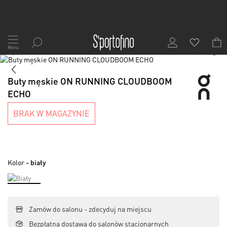
Przejdź
do
Menu
1
/
8
treści
Skip
to
Skip
the
to
Buty męskie ON RUNNING CLOUDBOOM
end
the
ECHO
of
beginning
the
of
BRAK W MAGAZYNIE
images
the
gallery
images
gallery
Kolor
- biały
Zamów do salonu - zdecyduj na miejscu
Bezpłatna dostawa do salonów stacjonarnych