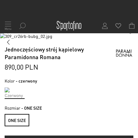
Przejdź
do
Menu
1
/
6
treści
Skip
to
Skip
the
to
Jednoczęściowy strój kąpielowy
end
the
Paramidonna Romana
of
beginning
the
of
890,00 PLN
images
the
gallery
images
Kolor
- czerwony
gallery
Rozmiar
- ONE SIZE
ONE SIZE