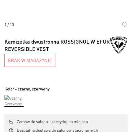
1
/
10
Skip
to
Kamizelka dwustronna ROSSIGNOL W EFUR
the
REVERSIBLE VEST
beginning
of
BRAK W MAGAZYNIE
the
images
gallery
Kolor
- czarny, czerwony
Zamów do salonu - zdecyduj na miejscu
Bezpłatna dostawa do salonów stacjonarnych