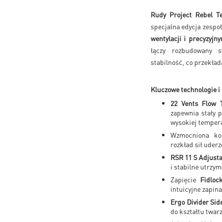
Rudy Project Rebel T
specjalna edycja zespo
wentylacji i precyzyj
łączy rozbudowany s
stabilność, co przekła
Kluczowe technologie i 
22 Vents Flow T
zapewnia stały 
wysokiej temper
Wzmocniona ko
rozkład sił uder
RSR 11 S Adjust
i stabilne utrzy
Zapięcie
Fidloc
intuicyjne zapin
Ergo Divider Sid
do kształtu twarz