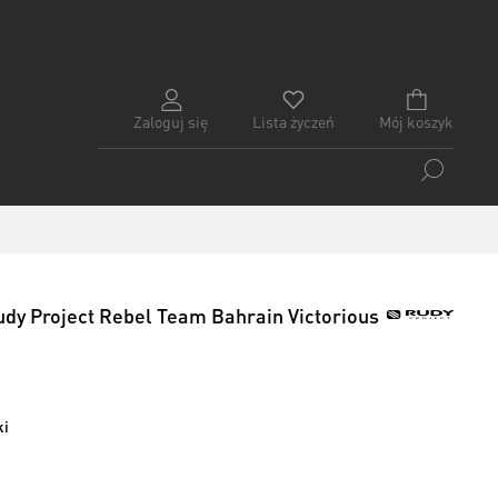
Zaloguj się
Lista życzeń
Mój koszyk
dy Project Rebel Team Bahrain Victorious
ki