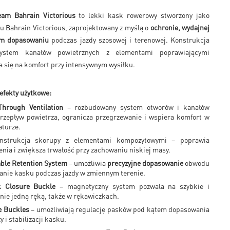
eam Bahrain Victorious
to lekki kask rowerowy stworzony jako
łu Bahrain Victorious, zaprojektowany z myślą o
ochronie, wydajnej
nym dopasowaniu
podczas jazdy szosowej i terenowej. Konstrukcja
ystem kanałów powietrznych z elementami poprawiającymi
da się na komfort przy intensywnym wysiłku.
efekty użytkowe:
hrough Ventilation
– rozbudowany system otworów i kanałów
przepływ powietrza, ogranicza przegrzewanie i wspiera komfort w
aturze.
nstrukcja skorupy z elementami kompozytowymi – poprawia
zenia i zwiększa trwałość przy zachowaniu niskiej masy.
able Retention System
– umożliwia
precyzyjne dopasowanie
obwodu
manie kasku podczas jazdy w zmiennym terenie.
k Closure Buckle
– magnetyczny system pozwala na szybkie i
anie jedną ręką, także w rękawiczkach.
e Buckles
– umożliwiają regulację pasków pod kątem dopasowania
y i stabilizacji kasku.