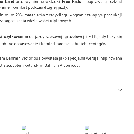
me Band
oraz wymienne wkładki
Free Pads
– poprawiają rozkład
anie i komfort podczas długiej jazdy.
inimum 20% materiałów z recyklingu – ogranicza wpływ produkcji
ez pogorszenia właściwości użytkowych.
ki użytkowania:
do jazdy szosowej, gravelowej i MTB, gdy liczy się
stabilne dopasowanie i komfort podczas długich treningów.
am Bahrain Victorious powstała jako specjalna wersja inspirowana
t z zespołem kolarskim Bahrain Victorious.