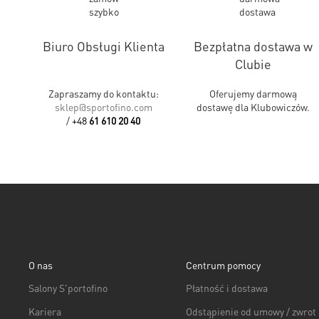
Biuro Obsługi Klienta
Bezpłatna dostawa w
Clubie
Zapraszamy do kontaktu:
Oferujemy darmową
sklep@sportofino.com
dostawę dla Klubowiczów.
/
+48
61 610 20 40
O nas
Centrum pomocy
Salony S'portofino
Płatność i dostawa
Kariera
Odstąpienie od umowy / zwrot