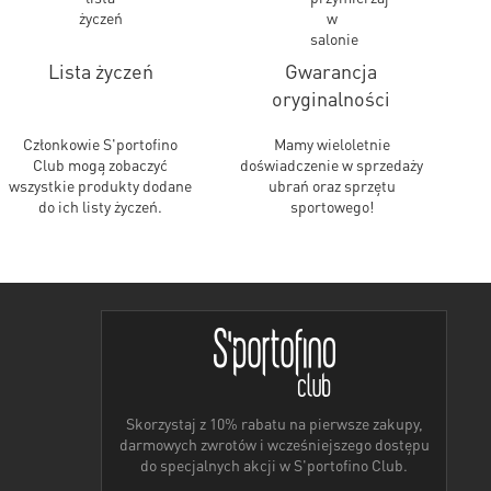
Lista życzeń
Gwarancja
oryginalności
Członkowie S'portofino
Mamy wieloletnie
Club mogą zobaczyć
doświadczenie w sprzedaży
wszystkie produkty dodane
ubrań oraz sprzętu
do ich listy życzeń.
sportowego!
Skorzystaj z 10% rabatu na pierwsze zakupy,
darmowych zwrotów i wcześniejszego dostępu
do specjalnych akcji w S'portofino Club.