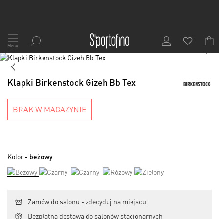
Przejdź
do
Menu
1
/
7
treści
Skip
to
Skip
the
to
Klapki Birkenstock Gizeh Bb Tex
end
the
of
beginning
the
of
BRAK W MAGAZYNIE
images
the
gallery
images
gallery
Kolor
- beżowy
Zamów do salonu - zdecyduj na miejscu
Bezpłatna dostawa do salonów stacjonarnych