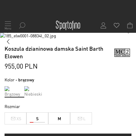
Przejdź
do
Menu
1
/
7
treści
Skip
to
Skip
the
to
Koszula dzianinowa damska Saint Barth
end
the
Elowen
of
beginning
the
of
955,00 PLN
images
the
gallery
images
Kolor
- brązowy
gallery
Rozmiar
XS
S
M
L