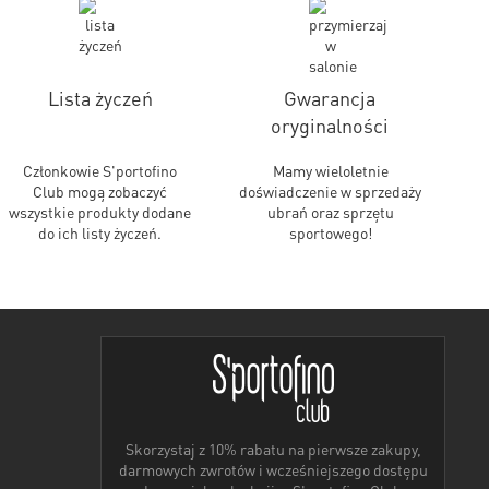
Lista życzeń
Gwarancja
oryginalności
Członkowie S'portofino
Mamy wieloletnie
Club mogą zobaczyć
doświadczenie w sprzedaży
wszystkie produkty dodane
ubrań oraz sprzętu
do ich listy życzeń.
sportowego!
Skorzystaj z 10% rabatu na pierwsze zakupy,
darmowych zwrotów i wcześniejszego dostępu