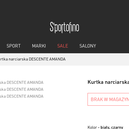
SPORT
MARKI
SALE
SALONY
rtka narciarska DESCENTE AMANDA
Kurtka narciar
BRAK W MAGAZYN
Kolor
- biały, czarny