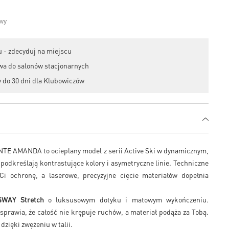
 - zdecyduj na miejscu
wa do salonów stacjonarnych
 do 30 dni dla Klubowiczów
E AMANDA to ocieplany model z serii Active Ski w dynamicznym,
 podkreślają kontrastujące kolory i asymetryczne linie. Techniczne
i ochronę, a laserowe, precyzyjne cięcie materiałów dopełnia
4WAY Stretch
o luksusowym dotyku i matowym wykończeniu.
sprawia, że całość nie krępuje ruchów, a materiał podąża za Tobą.
dzięki zwężeniu w talii.