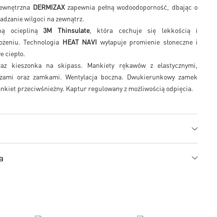
zewnętrzna
DERMIZAX
zapewnia pełną wodoodoporność, dbając o
adzanie wilgoci na zewnątrz.
zną ociepliną
3M Thinsulate
, która cechuje się lekkością i
ożeniu. Technologia
HEAT NAVI
wyłapuje promienie słoneczne i
e ciepło.
raz kieszonka na skipass. Mankiety rękawów z elastycznymi,
zami oraz zamkami. Wentylacja boczna. Dwukierunkowy zamek
kiet przeciwśnieżny. Kaptur regulowany z możliwością odpięcia.
a