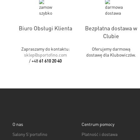
Biuro Obsługi Klienta
Bezpłatna dostawa w
Clubie
Zapraszamy do kontaktu:
Oferujemy darmową
sklep@sportofino.com
dostawę dla Klubowiczów.
/
+48
61 610 20 40
O nas
Centrum pomocy
Salony S'portofino
Płatność i dostawa