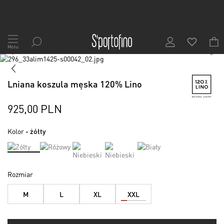
Przejdź
do
Menu
1
/
8
treści
Skip
to
Skip
the
to
Lniana koszula męska 120% Lino
end
the
of
beginning
the
of
925,00 PLN
images
the
gallery
images
Kolor
- żółty
gallery
Rozmiar
M
L
XL
XXL