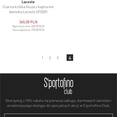
Lacoste
Czarna krótka bluza z kapturem
damska Lacoste SF0281
365,00 PLN
Najniższa cena:
405,00 PLN
Cena regularna:
730,00 PLN
4
1
2
3
Skorzystaj z 10% rabatu na pierwsze zakupy, darmowych zwrotów i
wcześniejszego dostępu do specjalnych akcji w S'portofino Club.