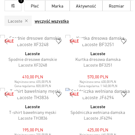
1
Płeć
Marka
Aktywność
Rozmiar
Lacoste
wyczyść wszystko
SALE
SALE
Lacoste
Lacoste
Spodnie dresowe damskie
Kurtka dresowa damska
Lacoste XF3248
Lacoste BF3251
410,00 PLN
570,00 PLN
Najniższa cena:
455,00 PLN
Najniższa cena:
630,00 PLN
Cena regularna:
820,00 PLN
Cena regularna:
1 140,00 PLN
SALE
SALE
Lacoste
Lacoste
T-shirt bawełniany męski
Spódniczka wełniana damska
Lacoste TH3836
Lacoste JF6294
195,00 PLN
425,00 PLN
Najniższa cena:
215,00 PLN
Najniższa cena:
465,00 PLN