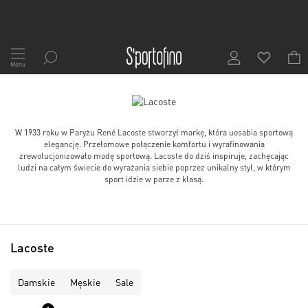
Przejdź
do
Menu
treści
W 1933 roku w Paryżu René Lacoste stworzył markę, która uosabia sportową
elegancję. Przełomowe połączenie komfortu i wyrafinowania
zrewolucjonizowało modę sportową. Lacoste do dziś inspiruje, zachęcając
ludzi na całym świecie do wyrażania siebie poprzez unikalny styl, w którym
sport idzie w parze z klasą.
Lacoste
Damskie
Męskie
Sale