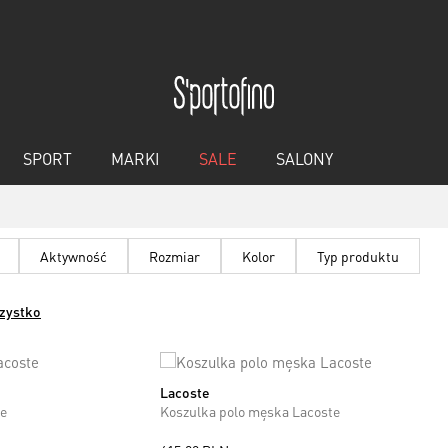
SPORT
MARKI
SALE
SALONY
Aktywność
Rozmiar
Kolor
Typ produktu
zystko
Lacoste
M
L
XL
XXL
te
Koszulka polo męska Lacoste