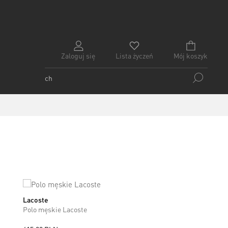
Zaloguj się
Lista życzeń
Mój koszyk
Lacoste
M
Polo męskie Lacoste