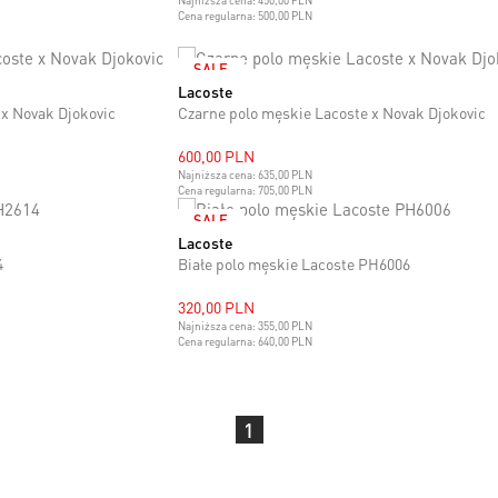
Najniższa cena:
450,00 PLN
Cena regularna:
500,00 PLN
SALE
Lacoste
M
L
XL
XXL
 x Novak Djokovic
Czarne polo męskie Lacoste x Novak Djokovic
600,00 PLN
Najniższa cena:
635,00 PLN
Cena regularna:
705,00 PLN
SALE
Lacoste
XL
4
Białe polo męskie Lacoste PH6006
320,00 PLN
Najniższa cena:
355,00 PLN
Cena regularna:
640,00 PLN
1