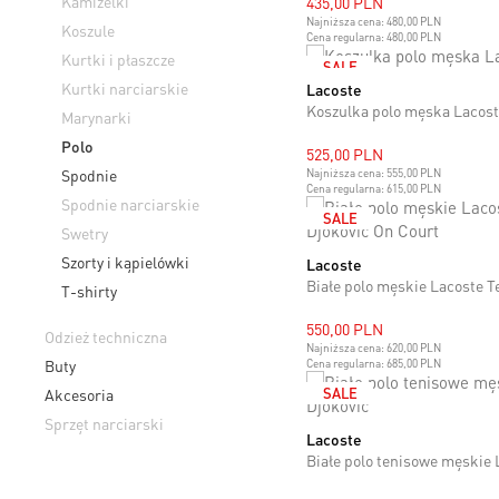
Kamizelki
435,00 PLN
Najniższa cena:
480,00 PLN
Koszule
Cena regularna:
480,00 PLN
Kurtki i płaszcze
SALE
Kurtki narciarskie
Lacoste
M
L
XL
XXL
Koszulka polo męska Lacos
Marynarki
Polo
525,00 PLN
Spodnie
Najniższa cena:
555,00 PLN
Cena regularna:
615,00 PLN
Spodnie narciarskie
SALE
Swetry
Szorty i kąpielówki
Lacoste
M
L
XL
T-shirty
550,00 PLN
Odzież techniczna
Najniższa cena:
620,00 PLN
Buty
Cena regularna:
685,00 PLN
SALE
Akcesoria
Sprzęt narciarski
Lacoste
M
XL
XXL
Białe polo tenisowe męskie 