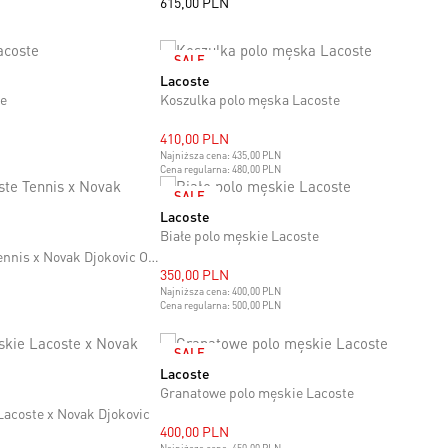
615,00 PLN
SALE
Lacoste
M
L
XL
XXL
te
Koszulka polo męska Lacoste
410,00 PLN
Najniższa cena:
435,00 PLN
Cena regularna:
480,00 PLN
SALE
Lacoste
M
L
XL
XXL
Białe polo męskie Lacoste
Białe polo męskie Lacoste Tennis x Novak Djokovic On Court
350,00 PLN
Najniższa cena:
400,00 PLN
Cena regularna:
500,00 PLN
SALE
Lacoste
M
XL
Granatowe polo męskie Lacoste
Lacoste x Novak Djokovic
400,00 PLN