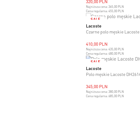
320,00 PLN
Najniższa cena:
365,00 PLN
Cena regularna:
455,00 PLN
SALE
Lacoste
M
L
Czarne polo męskie Lacoste
410,00 PLN
Najniższa cena:
435,00 PLN
Cena regularna:
480,00 PLN
SALE
Lacoste
XL
Polo męskie Lacoste DH261
345,00 PLN
Najniższa cena:
380,00 PLN
Cena regularna:
685,00 PLN