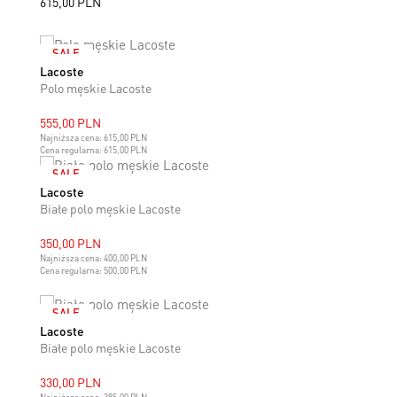
615,00 PLN
SALE
Lacoste
M
L
XL
Polo męskie Lacoste
555,00 PLN
Najniższa cena:
615,00 PLN
Cena regularna:
615,00 PLN
SALE
Lacoste
M
L
XL
Białe polo męskie Lacoste
350,00 PLN
Najniższa cena:
400,00 PLN
Cena regularna:
500,00 PLN
SALE
Lacoste
L
XL
XXL
Białe polo męskie Lacoste
330,00 PLN