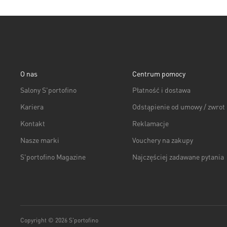
O nas
Centrum pomocy
Salony S'portofino
Płatność i dostawa
Kariera
Odstąpienie od umowy / zwrot
Kontakt
Reklamacje
Nasze marki
Vouchery na zakupy
S'portofino Magazine
Najczęściej zadawane pytania
Copyright © 2026 S'portofino