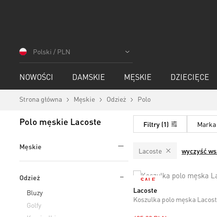
Przejdź
do
Polski / PLN
treści
NOWOŚCI
DAMSKIE
MĘSKIE
DZIECIĘCE
Strona główna
Męskie
Odzież
Polo
Polo męskie Lacoste
Filtry
1
Marka
Męskie
Lacoste
wyczyść ws
Odzież
SALE
Lacoste
M
L
XL
XXL
Bluzy
Koszulka polo męska Lacos
Golfy