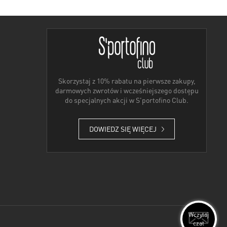
Skorzystaj z 10% rabatu na pierwsze zakupy,
darmowych zwrotów i wcześniejszego dostępu
do specjalnych akcji w S'portofino Club.
DOWIEDZ SIĘ WIĘCEJ
Wczytaj
czat