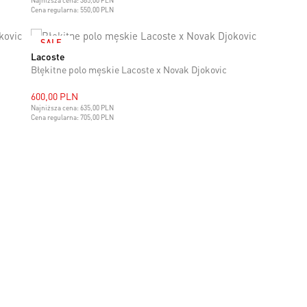
Najniższa cena:
385,00 PLN
Cena regularna:
550,00 PLN
SALE
Lacoste
M
L
XL
XXL
Błękitne polo męskie Lacoste x Novak Djokovic
600,00 PLN
Najniższa cena:
635,00 PLN
Cena regularna:
705,00 PLN