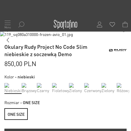
Przejdź
do
Menu
1
/
5
treści
Skip
to
Skip
the
to
Okulary Rudy Project No Code Slim
end
the
niebieskie z soczewką Demo
of
beginning
the
of
850,00 PLN
images
the
gallery
images
Kolor
- niebieski
gallery
Rozmiar
- ONE SIZE
ONE SIZE