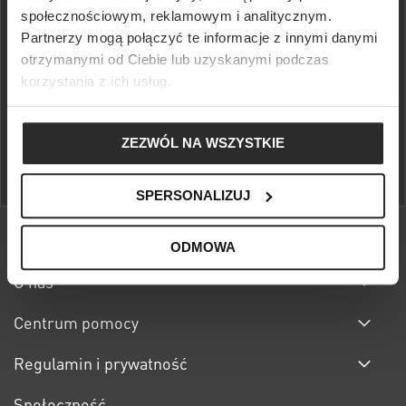
społecznościowym, reklamowym i analitycznym.
Partnerzy mogą połączyć te informacje z innymi danymi
otrzymanymi od Ciebie lub uzyskanymi podczas
korzystania z ich usług.
Skorzystaj z 10% rabatu na pierwsze zakupy, darmowych zwrotów i
wcześniejszego dostępu do specjalnych akcji w S'portofino Club.
ZEZWÓL NA WSZYSTKIE
DOWIEDZ SIĘ WIĘCEJ
SPERSONALIZUJ
ODMOWA
O nas
Centrum pomocy
Regulamin i prywatność
Społeczność