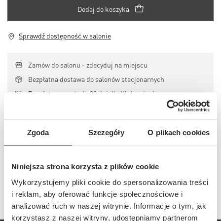
Dodaj do koszyka
Sprawdź dostępność w salonie
Zamów do salonu - zdecyduj na miejscu
Bezpłatna dostawa do salonów stacjonarnych
Bezpłatne zwroty do 30 dni dla Klubowiczów
Opis i detale
Zgoda
Szczegóły
O plikach cookies
Szczegóły
Niniejsza strona korzysta z plików cookie
Wykorzystujemy pliki cookie do spersonalizowania treści
i reklam, aby oferować funkcje społecznościowe i
analizować ruch w naszej witrynie. Informacje o tym, jak
korzystasz z naszej witryny, udostępniamy partnerom