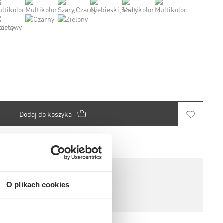
Dodaj do koszyka
 w salonie
 - zdecyduj na miejscu
O plikach cookies
wa do salonów stacjonarnych
 do 30 dni dla Klubowiczów