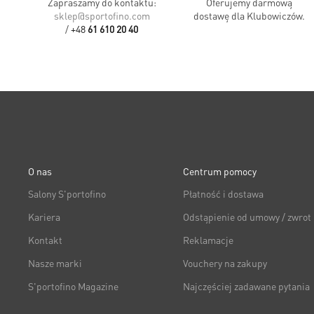
Zapraszamy do kontaktu:
Oferujemy darmową
sklep@sportofino.com
dostawę dla Klubowiczów.
/
+48
61 610 20 40
O nas
Centrum pomocy
Salony S'portofino
Płatność i dostawa
Kariera
Odstąpienie od umowy / zwrot
Kontakt
Reklamacje
Nasze marki
Vouchery na zakupy
S'portofino Magazine
Najczęściej zadawane pytania