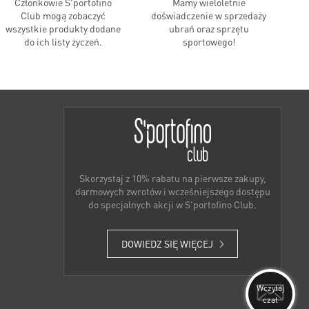
Członkowie S'portofino
Mamy wieloletnie
Club mogą zobaczyć
doświadczenie w sprzedaży
wszystkie produkty dodane
ubrań oraz sprzętu
do ich listy życzeń.
sportowego!
Skorzystaj z 10% rabatu na pierwsze zakupy,
darmowych zwrotów i wcześniejszego dostępu
do specjalnych akcji w S'portofino Club.
DOWIEDZ SIĘ WIĘCEJ
Wczytaj
czat