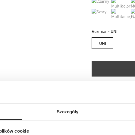
Rozmiar
- UNI
UNI
Sprawdź dostępność
Zamów do salonu
Szczegóły
Bezpłatna dosta
Bezpłatne zwroty
 plików cookie