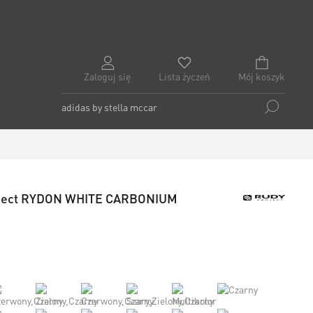
Zaloguj się
Lista życzeń
Mój koszyk
oject RYDON WHITE CARBONIUM