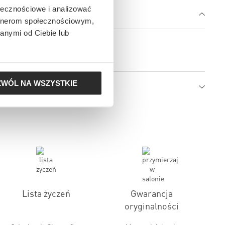
ołecznościowe i analizować
artnerom społecznościowym,
anymi od Ciebie lub
t RYDON WHITE CARBONIUM
ZWÓL NA WSZYSTKIE
Lista życzeń
Gwarancja
oryginalności