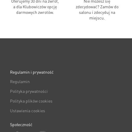
Oferujemy 30 dni na zwrot,
Nie możesz się
a dla Klubowiczów opcję
zdecydować? Zamów do
darmowych zwrotów.
salonu i zdecyduj na
miejscu.
Regulamin i prywatność
Regulamin
Polityka prywatności
Polityka plików cookies
Ustawienia cookies
Społeczność