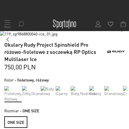
Przejdź
do
Menu
1
/
7
treści
Skip
to
Skip
Okulary Rudy Project Spinshield Pro
the
to
end
the
różowo-fioletowe z soczewką RP Optics
of
beginning
Multilaser Ice
the
of
750,00 PLN
images
the
gallery
images
gallery
Kolor
- fioletowy, różowy
Rozmiar
- ONE SIZE
ONE SIZE