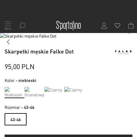
Przejdź
do
Menu
1
/
2
treści
Skip
to
Skip
the
to
Skarpetki męskie Falke Dot
end
the
of
beginning
the
of
95,00 PLN
images
the
gallery
images
Kolor
- niebieski
gallery
Rozmiar
- 43-46
43-46