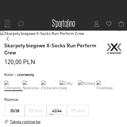
Przejdź
do
Menu
1
/
2
treści
Skip
to
Skip
the
to
Skarpety biegowe X-Socks Run Perform
end
the
Crew
of
beginning
the
of
120,00 PLN
images
the
gallery
images
Kolor
- czerwony
gallery
Rozmiar
35/38
39/41
42/44
45/47
Tabela rozmiarów