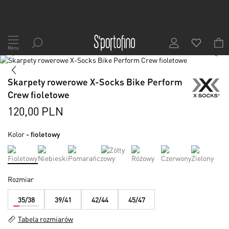
Przejdź
do
Menu
1
/
2
treści
Skip
to
Skip
the
to
Skarpety rowerowe X-Socks Bike Perform
end
the
Crew fioletowe
of
beginning
the
of
120,00 PLN
images
the
gallery
images
Kolor
- fioletowy
gallery
Rozmiar
35/38
39/41
42/44
45/47
Tabela rozmiarów