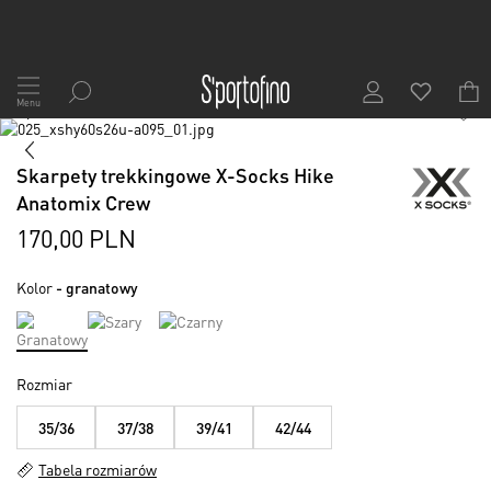
Przejdź
do
Menu
1
/
2
treści
Skip
to
Skip
the
to
Skarpety trekkingowe X-Socks Hike
end
the
Anatomix Crew
of
beginning
the
of
170,00 PLN
images
the
gallery
images
Kolor
- granatowy
gallery
Rozmiar
35/36
37/38
39/41
42/44
Tabela rozmiarów