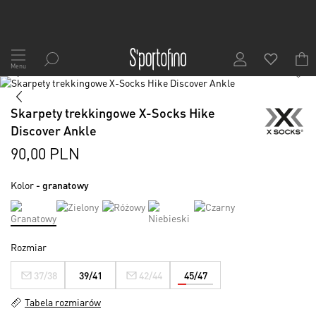
Przejdź
do
Menu
1
/
2
treści
Skip
to
Skip
the
to
Skarpety trekkingowe X-Socks Hike
end
the
Discover Ankle
of
beginning
the
of
90,00 PLN
images
the
gallery
images
Kolor
- granatowy
gallery
Rozmiar
37/38
39/41
42/44
45/47
Tabela rozmiarów