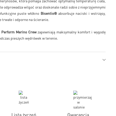
merynosów, która pomaga zachować optymalną temperaturę ciała,
le odprowadza wilgoć oraz doskonale radzi sobie z nieprzyjemnymi
ofunkcyjne puste włókno
Bisentio®
absorbuje naciski i wstrząsy,
e trwałe i odporne na ścieranie.
e Perform Merino Crew
zapewniają maksymalny komfort i wygodę
podczas pieszych wędrówek w terenie.
Lista życzeń
Gwarancja