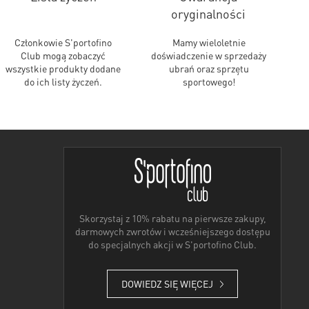
oryginalności
Członkowie S'portofino
Mamy wieloletnie
Club mogą zobaczyć
doświadczenie w sprzedaży
wszystkie produkty dodane
ubrań oraz sprzętu
do ich listy życzeń.
sportowego!
Skorzystaj z 10% rabatu na pierwsze zakupy,
darmowych zwrotów i wcześniejszego dostępu
do specjalnych akcji w S'portofino Club.
DOWIEDZ SIĘ WIĘCEJ