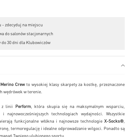
 - zdecyduj na miejscu
wa do salonów stacjonarnych
 do 30 dni dla Klubowiczów
 Merino Crew
to wysokiej klasy skarpety za kostkę, przeznaczone
ch wędrówek w terenie.
 z linii
Perform
, która skupia się na maksymalnym wsparciu,
 i najnowocześniejszych technologiach wydajności. Wszystkie
zawierają funkcjonalne włókna i najnowsze technologie
X-Socks®
,
ronę, termoregulację i idealne odprowadzanie wilgoci. Ponadto są
magań Twojego ulubionego sportu.