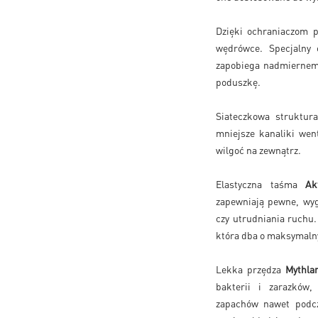
Dzięki ochraniaczom p
wędrówce. Specjalny
zapobiega nadmiernemu
poduszkę.
Siateczkowa struktur
mniejsze kanaliki wen
wilgoć na zewnątrz.
Elastyczna taśma
Ak
zapewniają pewne, wyg
czy utrudniania ruchu
która dba o maksymalny
Lekka przędza
Mythla
bakterii i zarazków,
zapachów nawet podcz