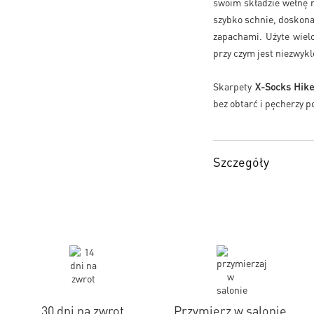
swoim składzie wełnę 
szybko schnie, doskona
zapachami. Użyte wiel
przy czym jest niezwykl
Skarpety
X-Socks Hik
bez obtarć i pęcherzy 
Szczegóły
30 dni na zwrot
Przymierz w salonie