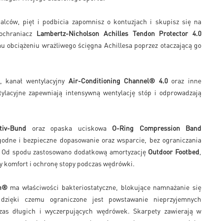
alców, pięt i podbicia zapomnisz o kontuzjach i skupisz się na
 ochraniacz
Lambertz-Nicholson Achilles Tendon Protector 4.0
 obciążeniu wrażliwego ścięgna Achillesa poprzez otaczającą go
a, kanał wentylacyjny
Air-Conditioning Channel® 4.0
oraz inne
tylacyjne zapewniają intensywną wentylację stóp i odprowadzają
tiv-Bund
oraz opaska uciskowa
O-Ring Compression Band
odne i bezpieczne dopasowanie oraz wsparcie, bez ograniczania
. Od spodu zastosowano dodatkową amortyzację
Outdoor Footbed
,
 komfort i ochronę stopy podczas wędrówki.
n®
ma właściwości bakteriostatyczne, blokujące namnażanie się
 dzięki czemu ograniczone jest powstawanie nieprzyjemnych
as długich i wyczerpujących wędrówek. Skarpety zawierają w