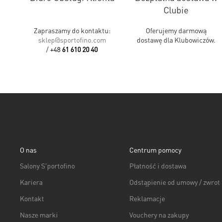
Clubie
Zapraszamy do kontaktu:
Oferujemy darmową
sklep@sportofino.com
dostawę dla Klubowiczów.
/
+48
61 610 20 40
O nas
Centrum pomocy
Salony S'portofino
Płatność i dostawa
Kariera
Odstąpienie od umowy / zwrot
Kontakt
Reklamacje
Nasze marki
Vouchery na zakupy