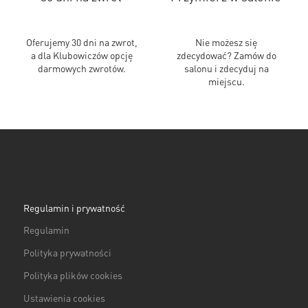
Oferujemy 30 dni na zwrot,
Nie możesz się
a dla Klubowiczów opcję
zdecydować? Zamów do
darmowych zwrotów.
salonu i zdecyduj na
miejscu.
Regulamin i prywatność
Regulamin
Polityka prywatności
Polityka plików cookies
Ustawienia cookies