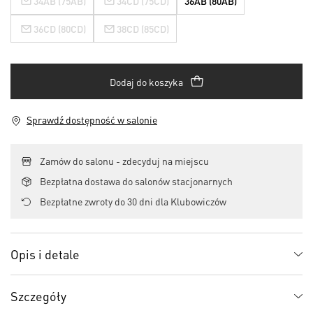
34AB (75AB)
34CD (75CD)
36AB (80AB)
36CD (80CD)
38CD (85CD)
Dodaj do koszyka
Sprawdź dostępność w salonie
Zamów do salonu - zdecyduj na miejscu
Bezpłatna dostawa do salonów stacjonarnych
Bezpłatne zwroty do 30 dni dla Klubowiczów
Opis i detale
Szczegóły