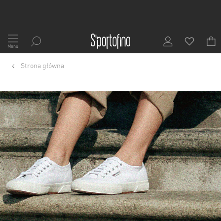
Przejdź
do
Menu
treści
Strona główna