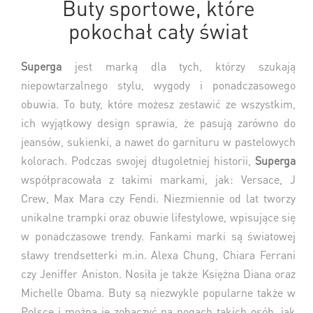
Buty sportowe, które
pokochał cały świat
Superga
jest marką dla tych, którzy szukają
niepowtarzalnego stylu, wygody i ponadczasowego
obuwia. To buty, które możesz zestawić ze wszystkim,
ich wyjątkowy design sprawia, że pasują zarówno do
jeansów, sukienki, a nawet do garnituru w pastelowych
kolorach. Podczas swojej długoletniej historii,
Superga
współpracowała z takimi markami, jak: Versace, J
Crew, Max Mara czy Fendi. Niezmiennie od lat tworzy
unikalne trampki oraz obuwie lifestylowe, wpisujące się
w ponadczasowe trendy. Fankami marki są światowej
sławy trendsetterki m.in. Alexa Chung, Chiara Ferrani
czy Jeniffer Aniston. Nosiła je także Księżna Diana oraz
Michelle Obama. Buty są niezwykle popularne także w
Polsce i można je zobaczyć na nogach takich osób, jak