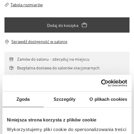
Tabela rozmiarów
Dodaj do koszyka
Sprawdź dostępność w salonie
Zamów do salonu - zdecyduj na miejscu
Bezpłatna dostawa do salonów stacjonarnych
Bezpłatne zwroty do 30 dni dla Klubowiczów
Opis i detale
Zgoda
Szczegóły
O plikach cookies
Szczegóły
Niniejsza strona korzysta z plików cookie
Wykorzystujemy pliki cookie do spersonalizowania treści