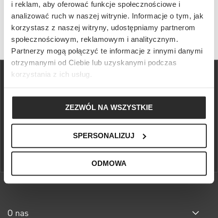
Rozmiar i sylwetka
i reklam, aby oferować funkcje społecznościowe i
analizować ruch w naszej witrynie. Informacje o tym, jak
korzystasz z naszej witryny, udostępniamy partnerom
społecznościowym, reklamowym i analitycznym.
Partnerzy mogą połączyć te informacje z innymi danymi
otrzymanymi od Ciebie lub uzyskanymi podczas
korzystania z ich usług.
ZEZWÓL NA WSZYSTKIE
Skorzystaj z 10% rabatu na pierwsze zakupy, darmowych zwrotów i
wcześniejszego dostępu do specjalnych akcji w S'portofino Club.
SPERSONALIZUJ
DOWIEDZ SIĘ WIĘCEJ
ODMOWA
O nas