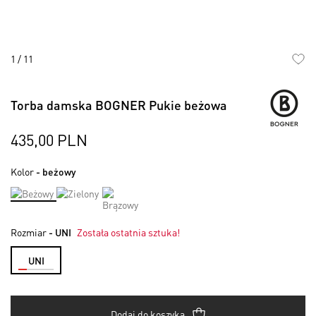
1
/
11
Skip
to
Torba damska BOGNER Pukie beżowa
the
beginning
of
435,00 PLN
the
images
Kolor
- beżowy
gallery
Rozmiar
- UNI
Została ostatnia sztuka!
UNI
Dodaj do koszyka