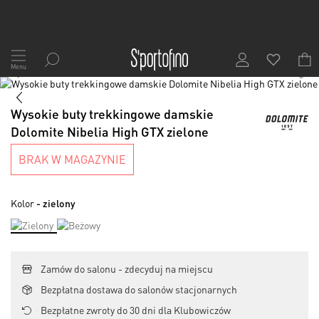
Przejdź
do
Menu
1
/
8
treści
Skip
to
Skip
the
to
Wysokie buty trekkingowe damskie
end
the
Dolomite Nibelia High GTX zielone
of
beginning
the
of
BRAK W MAGAZYNIE
images
the
gallery
images
gallery
Kolor
- zielony
Zamów do salonu - zdecyduj na miejscu
Bezpłatna dostawa do salonów stacjonarnych
Bezpłatne zwroty do 30 dni dla Klubowiczów