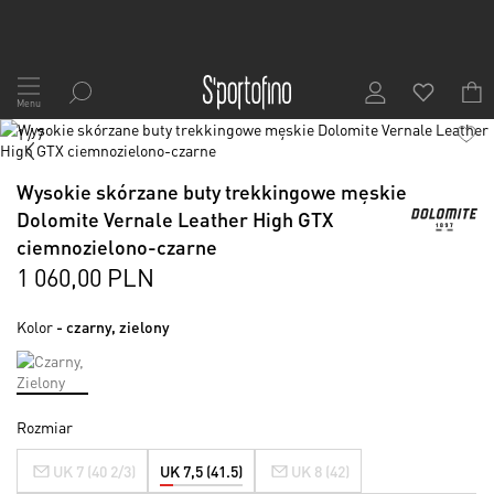
Przejdź
do
Menu
treści
Skip
1
/
7
to
the
Skip
Wysokie skórzane buty trekkingowe męskie
end
to
of
the
Dolomite Vernale Leather High GTX
the
beginning
ciemnozielono-czarne
images
of
1 060,00 PLN
gallery
the
images
gallery
Kolor
- czarny, zielony
Rozmiar
UK 7 (40 2/3)
UK 7,5 (41.5)
UK 8 (42)