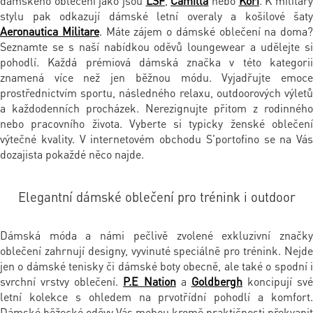
dámského oblečení jako jsou
LSF
,
Camill
a
nebo
Kori
. K militar
stylu pak odkazují dámské letní overaly a košilové šaty
Aeronautica Militare
. Máte zájem o dámské oblečení na doma?
Seznamte se s naší nabídkou oděvů loungewear a udělejte si
pohodlí. Každá prémiová dámská značka v této kategorii
znamená více než jen běžnou módu. Vyjadřujte emoce
prostřednictvím sportu, následného relaxu, outdoorových výletů
a každodenních procházek. Nerezignujte přitom z rodinného
nebo pracovního života. Vyberte si typicky ženské oblečení
výtečné kvality. V internetovém obchodu S'portofino se na Vás
dozajista pokaždé něco najde.
Elegantní dámské oblečení pro trénink i outdoor
Dámská móda a námi pečlivě zvolené exkluzivní značky
oblečení zahrnují designy, vyvinuté speciálně pro trénink. Nejde
jen o dámské tenisky či dámské boty obecně, ale také o spodní i
svrchní vrstvy oblečení.
P.E Nation
a
Goldbergh
koncipují své
letní kolekce s ohledem na prvotřídní pohodlí a komfort.
Dámské běžecké oděvy Vás mohou kromě praktičnosti překvapit