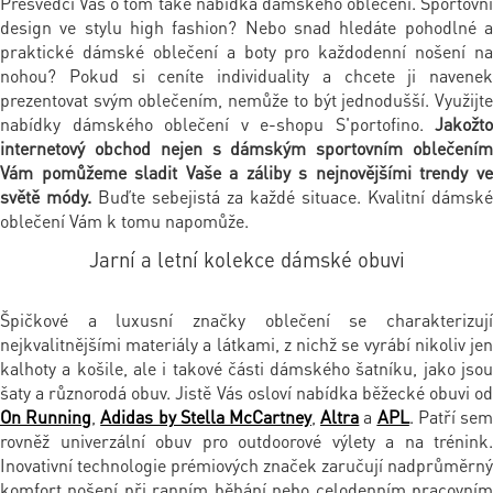
Přesvědčí Vás o tom také nabídka dámského oblečení. Sportovní
design ve stylu high fashion? Nebo snad hledáte pohodlné a
praktické dámské oblečení a boty pro každodenní nošení na
nohou? Pokud si ceníte individuality a chcete ji navenek
prezentovat svým oblečením, nemůže to být jednodušší. Využijte
nabídky dámského oblečení v e-shopu S'portofino.
Jakožto
internetový obchod nejen s dámským sportovním oblečením
Vám pomůžeme sladit Vaše a záliby s nejnovějšími trendy ve
světě módy.
Buďte sebejistá za každé situace. Kvalitní dámské
oblečení Vám k tomu napomůže.
Jarní a letní kolekce dámské obuvi
Špičkové a luxusní značky oblečení se charakterizují
nejkvalitnějšími materiály a látkami, z nichž se vyrábí nikoliv jen
kalhoty a košile, ale i takové části dámského šatníku, jako jsou
šaty a různorodá obuv. Jistě Vás osloví nabídka běžecké obuvi od
On Running
,
Adidas by Stella McCartney
,
Altra
a
APL
. Patří se
rovněž univerzální obuv pro outdoorové výlety a na trénink.
Inovativní technologie prémiových značek zaručují nadprůměrný
komfort nošení při ranním běhání nebo celodenním pracovním