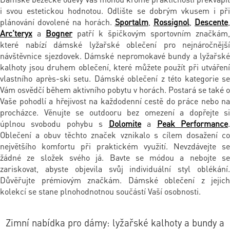
i svou estetickou hodnotou. Odlište se dobrým vkusem i při
plánování dovolené na horách.
Sportalm
,
Rossignol
,
Descente
Arc'teryx
a
Bogner
patří k špičkovým sportovním značkám,
které nabízí dámské lyžařské oblečení pro nejnáročnější
návštěvnice sjezdovek. Dámské nepromokavé bundy a lyžařské
kalhoty jsou druhem oblečení, které můžete použít při utváření
vlastního après-ski setu. Dámské oblečení z této kategorie se
Vám osvědčí během aktivního pobytu v horách. Postará se také o
Vaše pohodlí a hřejivost na každodenní cestě do práce nebo na
procházce. Věnujte se outdooru bez omezení a dopřejte si
úplnou svobodu pohybu s
Dolomite
a
Peak Performance
Oblečení a obuv těchto značek vznikalo s cílem dosažení co
největšího komfortu při praktickém využití. Nevzdávejte se
žádné ze složek svého já. Bavte se módou a nebojte se
zariskovat, abyste objevila svůj individuální styl oblékání.
Důvěřujte prémiovým značkám. Dámské oblečení z jejich
kolekcí se stane plnohodnotnou součástí Vaší osobnosti.
Zimní nabídka pro dámy: lyžařské kalhoty a bundy a