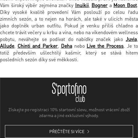
Vám široký výběr zejména značky
Inuikii
,
Bogner
a
Moon Boot
Díky vysoké kvalitě provedení Vám poslouží po celou řadu
zimních sezón, a to nejen na horách, ale také v ulicích města
jako doplněk urban outfitu. Pokud je venku příliš chladno a
chcete trávit večery u krbu a vína, nebo na víkendovém wellness
pobytu, neváhejte se podívat do nabídky značek jako
Juvia
,
Allude
,
Chinti and Parker
,
Deha
nebo
Live the Process
. Je t
totiž především ušlechtilý kašmír, který se stává hitem
posledních sezón díky své měkkosti.
Získejte po registraci 10% startovní slevu, možnost vrácení zboží
zdarma a jiné exkluzivní výhody.
PŘEČTĚTE SI VÍCE