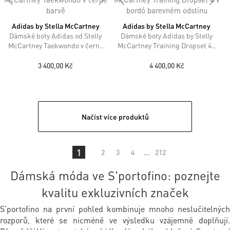
Adidas by Stella McCartney
Adidas by Stella McCartney
Dámské boty Adidas od Stelly
Dámské boty Adidas by Stelly
McCartney Taekwondo v černé
McCartney Training Dropset 4 v
barvě
bordó barevném odstínu
3 400,00 Kč
4 400,00 Kč
Načíst více produktů
1
2
3
4
...
212
Dámská móda ve S'portofino: poznejte
kvalitu exkluzivních značek
S'portofino na první pohled kombinuje mnoho neslučitelných
rozporů, které se nicméně ve výsledku vzájemně doplňují.