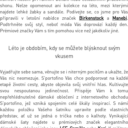
shonu. Nelze opomenout ani kolekce na léto, mezi kterými
najdete lehké žabky a sandále. Podívejte se, co jsme pro Vás
připravili v letošní nabídce značek
Birkenstock
a
Manebi
.
Podtrhněte svůj styl, neboť móda Vás doprovází každý den.
Prémiové značky Vám s tím pomohou více než jakékoliv jiné.
Léto je obdobím, kdy se můžete blýsknout svým
vkusem
Vyjadřujte sebe sama, věnujte se i niterným pocitům a ukažte, že
Vás nic neomezuje. S'portofino Vás chce podporovat na každé
etapě životní cesty, abyste objevila svůj vnitřní hlas. Kultivujte
svou nespoutanou jedinečnost. Přispěje Vám k tomu
nepřehlédnutelné dámské oblečení z internetového obchodu
S'portofino, jež vzniká spojením celé škály inspirací. S námi
každou položku Vašeho šatníku upravíte podle vlastních
představ, ať už se jedná o trička nebo o kalhoty. Vynikající
dámské šaty najdete u prémiových značek elegantního