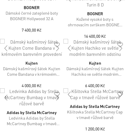
BOGNER
Dámské černé zateplené boty
BOGNER
BOGNER Hollywood 32 A
Kožené vysoké boty s
ohrnovacím svrškem BOGNER
7 400,00 Kč
Turin 8 D
16 400,00 Kč
Kujten
Kujten
Dámský kašmírový šátek Kujten
Dámský kašmírový šátek Kujten
Come Bandana v krémovém
Hachiko ve světle modrém
barevném provedení
barevném odstínu
4 000,00 Kč
6 400,00 Kč
Adidas by Stella McCartney
Kšiltovka Stella McCartney Cap
Adidas by Stella McCartney
v tmavě růžové barvě
Ledvinka Adidas by Stella
McCartney Bumbag v tmavě
1 200,00 Kč
růžové barvě