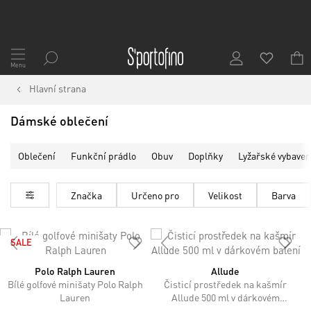
Přejít
na
Menu
obsah
Hlavní strana
Dámské oblečení
Oblečení
Funkční prádlo
Obuv
Doplňky
Lyžařské vybaven
Značka
Určeno pro
Velikost
Barva
SALE
Polo Ralph Lauren
Allude
Bílé golfové minišaty Polo Ralph
Čisticí prostředek na kašmír
Lauren
Allude 500 ml v dárkovém
balení