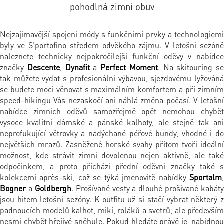
pohodlná zimní obuv
Nejzajímavější spojení módy s funkčními prvky a technologiemi
byly ve S’portofino středem odvěkého zájmu. V letošní sezóně
naleznete technicky nejpokročilejší funkční oděvy v nabídce
značky
Descente
,
Dynafit
a
Perfect Moment
. Na skitouring se
tak můžete vydat s profesionální výbavou, sjezdovému lyžováná
se budete moci věnovat s maximálním komfortem a při zimním
speed-hikingu Vás nezaskočí ani náhlá změna počasí. V letošní
nabídce zimních oděvů samozřejmě opět nemohou chybět
vysoce kvalitní dámské a pánské kalhoty, ale stejně tak ani
neprofukující větrovky a nadýchané péřové bundy, vhodné i do
největších mrazů. Zasněžené horské svahy přitom tvoří ideální
možnost, kde strávit zimní dovolenou nejen aktivně, ale také
odpočinkem, a proto přichází přední oděvní značky také s
kolekcemi après-ski, což se týká jmenovitě nabídky
Sportalm
,
Bogner
a
Goldbergh
. Prošívané vesty a dlouhé prošívané kabáty
jsou hitem letošní sezóny. K outfitu už si stačí vybrat některý z
padnoucích modelů kalhot, miki, roláků a svetrů, ale především
nesmí chybět hřejivé sněhule. Pokud hledáte právě je, nabídnou