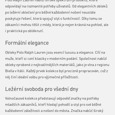
odpovídají na rozmanité potřeby uživatelů. Od elegantních obleků
po ležérní oblečení pro běžné každodenní nošení neustále
poskytuje řešení, která spojují styl s funkčností. Díky tomu se
zákazníci mohou těšit z módy, která je nejen krásná na pohled, ale
i praktická po obléknutí.
Formální elegance
Obleky Polo Ralph Lauren jsou esencí luxusu a elegance. Cílí na
muže, kteří si cení klasiky v moderním podání. Společnost nabízí
obleky vyrobené z nejkvalitnějších materiálů, jako je vlna z regionu
Biella v Itálii. Každý prvek kolekce byl precizně propracován, což z
něj činí ideální volbu pro výjimečné příležitosti.
Ležérní svoboda pro všední dny
Volnočasové kolekce představují odpověď značky na potřeby
mladších zákazníků, kteří hledají pohodlí a styl pro své běžné
každodenní záležitosti a nošení do města. Značka nabízí široký