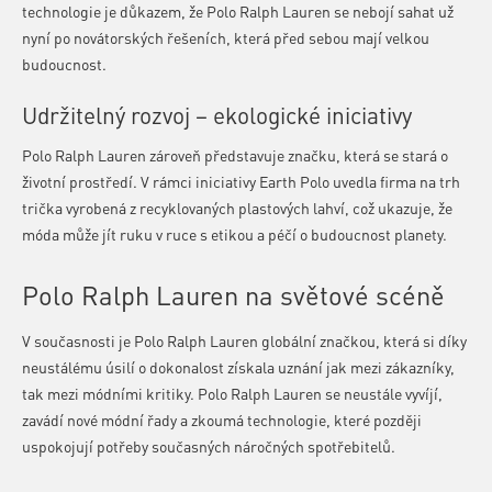
technologie je důkazem, že Polo Ralph Lauren se nebojí sahat už
nyní po novátorských řešeních, která před sebou mají velkou
budoucnost.
Udržitelný rozvoj – ekologické iniciativy
Polo Ralph Lauren zároveň představuje značku, která se stará o
životní prostředí. V rámci iniciativy Earth Polo uvedla firma na trh
trička vyrobená z recyklovaných plastových lahví, což ukazuje, že
móda může jít ruku v ruce s etikou a péčí o budoucnost planety.
Polo Ralph Lauren na světové scéně
V současnosti je Polo Ralph Lauren globální značkou, která si díky
neustálému úsilí o dokonalost získala uznání jak mezi zákazníky,
tak mezi módními kritiky. Polo Ralph Lauren se neustále vyvíjí,
zavádí nové módní řady a zkoumá technologie, které později
uspokojují potřeby současných náročných spotřebitelů.