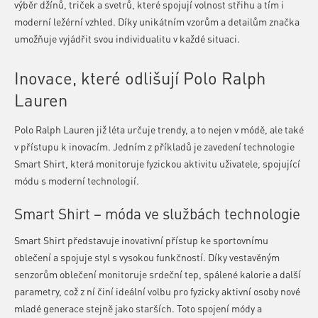
výběr džínů, triček a svetrů, které spojují volnost střihu a tím i
moderní ležérní vzhled. Díky unikátním vzorům a detailům značka
umožňuje vyjádřit svou individualitu v každé situaci.
Inovace, které odlišují Polo Ralph
Lauren
Polo Ralph Lauren již léta určuje trendy, a to nejen v módě, ale také
v přístupu k inovacím. Jedním z příkladů je zavedení technologie
Smart Shirt, která monitoruje fyzickou aktivitu uživatele, spojující
módu s moderní technologií.
Smart Shirt – móda ve službách technologie
Smart Shirt představuje inovativní přístup ke sportovnímu
oblečení a spojuje styl s vysokou funkčností. Díky vestavěným
senzorům oblečení monitoruje srdeční tep, spálené kalorie a další
parametry, což z ní činí ideální volbu pro fyzicky aktivní osoby nové
mladé generace stejně jako starších. Toto spojení módy a