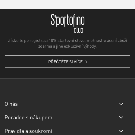
Získejte po registraci 10% startovní slevu, možnost vrácení zboží
zdarma a jiné exkluzivní výhody.
PŘEČTĚTE SI VÍCE
O nás
Poradce s nákupem
Pravidla a soukromí