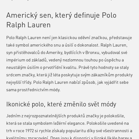
Americký sen, který definuje Polo
Ralph Lauren
Polo Ralph Lauren není jen klasickou oděvní značkou, představuje
také symbol amerického snu a úsilí o dokonalost. Ralph Lauren,
syn přistěhovalců do Ameriky, bydlících v Bronxu, vybudoval své
impérium od základů, vedený nezlomnou touhou po úspěchu a
neustálým úsilím o prvotřídní kvalitu. Právě tyto hodnoty se staly
srdcem značky, která již léta poskytuje svým zákazníkům produkty
nejvyšší třídy. Polo Ralph Lauren nabízí způsob, jak vyjádřit sebe
sama prostřednictvím módy.
Ikonické polo, které změnilo svět módy
Jedním z nejrozpoznatelnějších produktů značky je polokošile,
která se stala symbolem ležérní elegance. Polokošile uvedené na
trh v roce 1972 si rychle získaly popularitu díky své všestrannosti a
kvalitnímu zpracování. Dnes jsou k dispozici v široké škále barev a