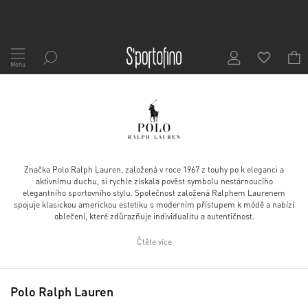
Přejít
na
Menu
obsah
Značka Polo Ralph Lauren, založená v roce 1967 z touhy po k eleganci a
aktivnímu duchu, si rychle získala pověst symbolu nestárnoucího
elegantního sportovního stylu. Společnost založená Ralphem Laurenem
spojuje klasickou americkou estetiku s moderním přístupem k módě a nabízí
oblečení, které zdůrazňuje individualitu a autentičnost.
Čtěte více
Polo Ralph Lauren