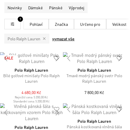
Novinky
Dámské
Pánské
Výprodej
1
Pohlaví
Značka
Určeno pro
Velikost
Polo Ralph Lauren
vymazat vše
SALE
Polo Ralph Lauren
Polo Ralph Lauren
Bílé golfové minišaty Polo Ralph
Tmavě modrý pánský svetr Polo
Lauren
Ralph Lauren
4 680,00 Kč
7 800,00 Kč
Nejnižší cena:
5 200,00 Kč
Standardní cena:
5 200,00 Kč
Polo Ralph Lauren
Pánská kostkovaná vlněná šála
Polo Ralph Lauren