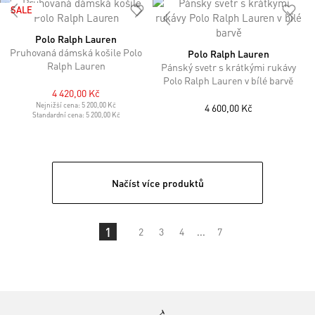
SALE
Polo Ralph Lauren
Pruhovaná dámská košile Polo
Polo Ralph Lauren
Ralph Lauren
Pánský svetr s krátkými rukávy
Polo Ralph Lauren v bílé barvě
4 420,00 Kč
Nejnižší cena:
5 200,00 Kč
4 600,00 Kč
Standardní cena:
5 200,00 Kč
Načíst více produktů
1
2
3
4
...
7