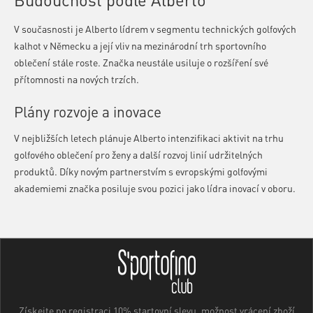
V současnosti je Alberto lídrem v segmentu technických golfových
kalhot v Německu a její vliv na mezinárodní trh sportovního
oblečení stále roste. Značka neustále usiluje o rozšíření své
přítomnosti na nových trzích.
Plány rozvoje a inovace
V nejbližších letech plánuje Alberto intenzifikaci aktivit na trhu
golfového oblečení pro ženy a další rozvoj linií udržitelných
produktů. Díky novým partnerstvím s evropskými golfovými
akademiemi značka posiluje svou pozici jako lídra inovací v oboru.
Získejte po registraci 10% startovní slevu, možnost vrácení zboží