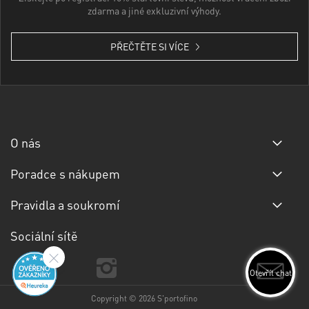
zdarma a jiné exkluzivní výhody.
PŘEČTĚTE SI VÍCE
O nás
Poradce s nákupem
Pravidla a soukromí
Sociální sítě
Otevřít chat
Copyright © 2026 S'portofino