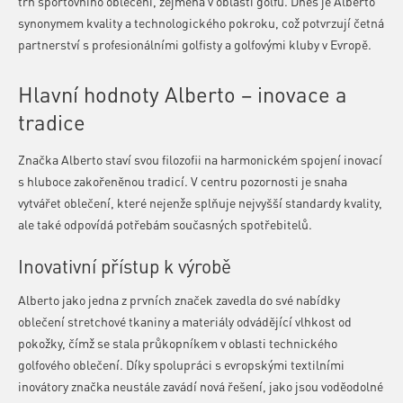
trh sportovního oblečení, zejména v oblasti golfu. Dnes je Alberto
synonymem kvality a technologického pokroku, což potvrzují četná
partnerství s profesionálními golfisty a golfovými kluby v Evropě.
Hlavní hodnoty Alberto – inovace a
tradice
Značka Alberto staví svou filozofii na harmonickém spojení inovací
s hluboce zakořeněnou tradicí. V centru pozornosti je snaha
vytvářet oblečení, které nejenže splňuje nejvyšší standardy kvality,
ale také odpovídá potřebám současných spotřebitelů.
Inovativní přístup k výrobě
Alberto jako jedna z prvních značek zavedla do své nabídky
oblečení stretchové tkaniny a materiály odvádějící vlhkost od
pokožky, čímž se stala průkopníkem v oblasti technického
golfového oblečení. Díky spolupráci s evropskými textilními
inovátory značka neustále zavádí nová řešení, jako jsou voděodolné