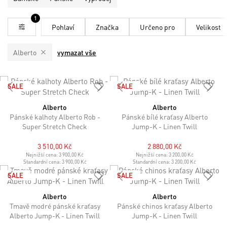
1
Pohlaví
Značka
Určeno pro
Velikost
Alberto
vymazat vše
SALE
SALE
Alberto
Alberto
Pánské kalhoty Alberto Rob -
Pánské bílé kraťasy Alberto
Super Stretch Check
Jump-K - Linen Twill
3 510,00 Kč
2 880,00 Kč
Nejnižší cena:
3 900,00 Kč
Nejnižší cena:
3 200,00 Kč
Standardní cena:
3 900,00 Kč
Standardní cena:
3 200,00 Kč
SALE
SALE
Alberto
Alberto
Tmavě modré pánské kraťasy
Pánské chinos kraťasy Alberto
Alberto Jump-K - Linen Twill
Jump-K - Linen Twill