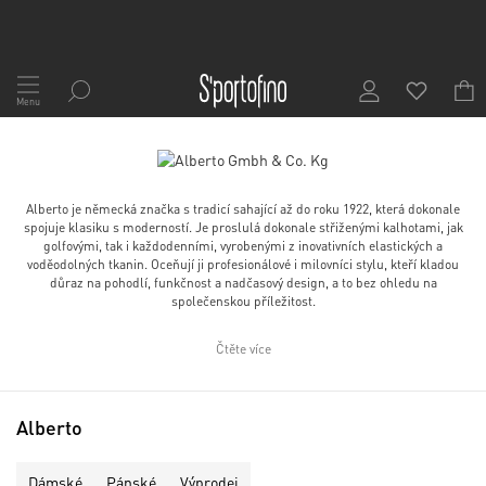
Přejít
na
Menu
obsah
Alberto je německá značka s tradicí sahající až do roku 1922, která dokonale
spojuje klasiku s moderností. Je proslulá dokonale střiženými kalhotami, jak
golfovými, tak i každodenními, vyrobenými z inovativních elastických a
voděodolných tkanin. Oceňují ji profesionálové i milovníci stylu, kteří kladou
důraz na pohodlí, funkčnost a nadčasový design, a to bez ohledu na
společenskou příležitost.
Čtěte více
Alberto
Dámské
Pánské
Výprodej