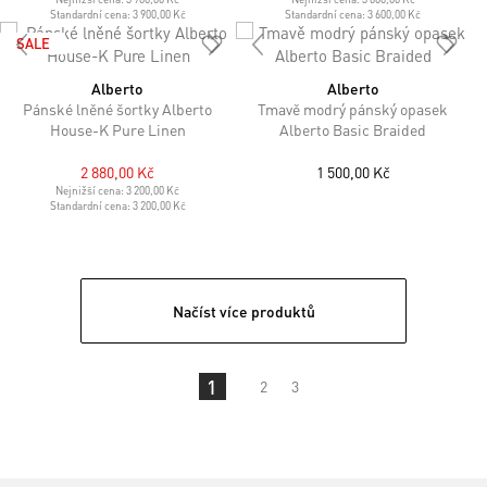
Standardní cena:
3 900,00 Kč
Standardní cena:
3 600,00 Kč
SALE
Alberto
Alberto
Pánské lněné šortky Alberto
Tmavě modrý pánský opasek
House-K Pure Linen
Alberto Basic Braided
2 880,00 Kč
1 500,00 Kč
Nejnižší cena:
3 200,00 Kč
Standardní cena:
3 200,00 Kč
Načíst více produktů
1
2
3