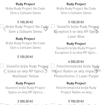
Rudy Project
Rudy Project
Brýle Rudy Project No Code
Brýle Rudy Project No Code
Slim s čočkami Demo
Slim s čočkami Demo
5 100,00 Kč
5 100,00 Kč
Rudy Project
Brýle Rudy Project No Code
Rudy Project
Slim s čočkami Demo
Sluneční brýle Rudy Project
Exception X se skly RP Optics
5 100,00 Kč
Laser Blue
6 500,00 Kč
Rudy Project
Rudy Project
Sluneční brýle Rudy Project
Fotochromatické brýle Rudy
Sydus se skly RP Optics
Project Rydon se skly
Multilaser Yellow
ImpactX™ Photochromic 2
Laser Purple
3 300,00 Kč
5 700,00 Kč