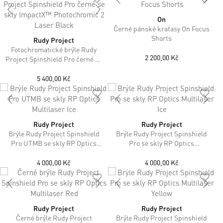
On
Černé pánské kraťasy On Focus
Shorts
Rudy Project
Fotochromatické brýle Rudy
2 200,00 Kč
Project Spinshield Pro černé se
skly ImpactX™ Photochromic 2
Laser Black
5 400,00 Kč
Rudy Project
Rudy Project
Brýle Rudy Project Spinshield
Brýle Rudy Project Spinshield
Pro UTMB se skly RP Optics
Pro se skly RP Optics
Multilaser Ice
Multilaser Ice
4 000,00 Kč
4 000,00 Kč
Rudy Project
Rudy Project
Černé brýle Rudy Project
Brýle Rudy Project Spinshield