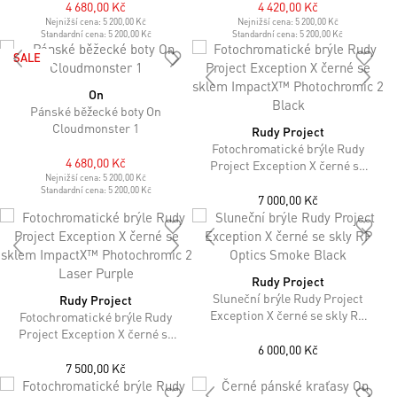
4 680,00 Kč
4 420,00 Kč
Nejnižší cena:
5 200,00 Kč
Nejnižší cena:
5 200,00 Kč
Standardní cena:
5 200,00 Kč
Standardní cena:
5 200,00 Kč
SALE
On
Pánské běžecké boty On
Cloudmonster 1
Rudy Project
Fotochromatické brýle Rudy
4 680,00 Kč
Project Exception X černé se
Nejnižší cena:
5 200,00 Kč
sklem ImpactX™ Photochromic
Standardní cena:
5 200,00 Kč
2 Black
7 000,00 Kč
Rudy Project
Sluneční brýle Rudy Project
Rudy Project
Exception X černé se skly RP
Fotochromatické brýle Rudy
Optics Smoke Black
Project Exception X černé se
6 000,00 Kč
sklem ImpactX™ Photochromic
2 Laser Purple
7 500,00 Kč