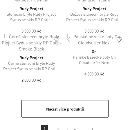
Rudy Project
Rudy Project
Sluneční brýle Rudy Project
Béžové sluneční brýle Rudy
Sydus se skly RP Optics
Project Sydus se skly RP Optics
Multilaser Osmium
Multilaser Yellow
3 300,00 Kč
3 300,00 Kč
On
Pánské běžecké boty On
Rudy Project
Cloudsurfer Next
Černé sluneční brýle Rudy
Project Sydus se skly RP Optics
4 300,00 Kč
Smoke Black
2 800,00 Kč
Načíst více produktů
1
2
3
4
...
13