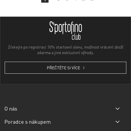
Získejte po registraci 10% startovní slevu, možnost vrácení zboží
zdarma a jiné exkluzivní výhody.
PŘEČTĚTE SI VÍCE
O nás
Poradce s nákupem