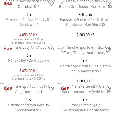
SALE
On
X-Bionic
Pánské bílé běžecké boty On
Pánské běžecké tričko X-Bionic
Cloudswift 4
Corefusion Run Shirt SS
4 050,00 Kč
2 800,00 Kč
Nejnižší cena:
4 500,00 Kč
Standardní cena:
4 500,00 Kč
SALE
On
Pánské boty On Cloud X 4
On
Pánské sportovní tílko On Train
3 870,00 Kč
Tank v modré barvě
Nejnižší cena:
4 300,00 Kč
Standardní cena:
4 300,00 Kč
1 800,00 Kč
SALE
SALE
On
On
Pánské sportovní boty On
Pánské tenisky On
Cloudmonster 1
Cloudmonster 1 v šedé barvě