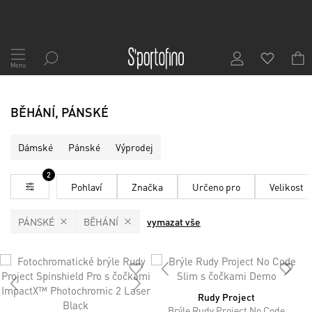
Přejít
na
Menu
obsah
BĚHÁNÍ, PÁNSKÉ
Dámské
Pánské
Výprodej
2
Pohlaví
Značka
Určeno pro
Velikost
PÁNSKÉ
BĚHÁNÍ
vymazat vše
Rudy Project
Brýle Rudy Project No Code