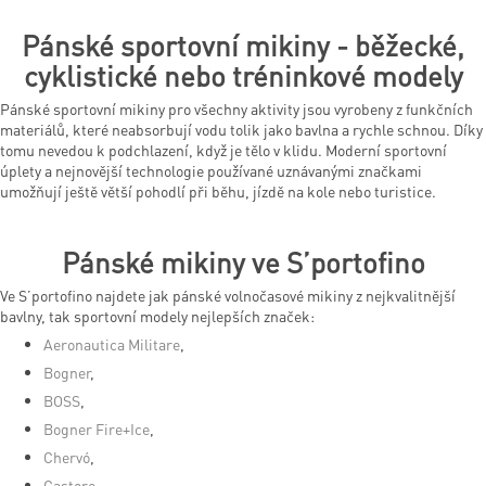
Pánské sportovní mikiny - běžecké,
cyklistické nebo tréninkové modely
Pánské sportovní mikiny pro všechny aktivity jsou vyrobeny z funkčních
materiálů, které neabsorbují vodu tolik jako bavlna a rychle schnou. Díky
tomu nevedou k podchlazení, když je tělo v klidu. Moderní sportovní
úplety a nejnovější technologie používané uznávanými značkami
umožňují ještě větší pohodlí při běhu, jízdě na kole nebo turistice.
Pánské mikiny ve S’portofino
Ve S’portofino najdete jak pánské volnočasové mikiny z nejkvalitnější
bavlny, tak sportovní modely nejlepších značek:
Aeronautica Militare
,
Bogner
,
BOSS
,
Bogner Fire+Ice
,
Chervó
,
Castore
,