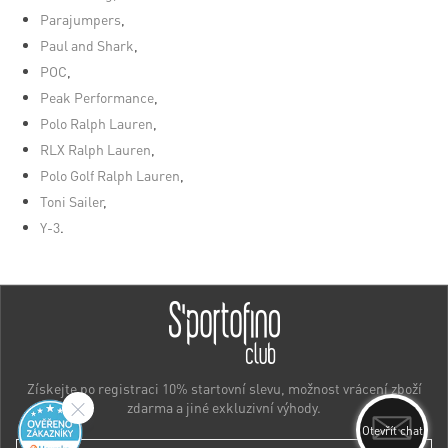
Parajumpers
,
Paul and Shark
,
POC
,
Peak Performance
,
Polo Ralph Lauren
,
RLX Ralph Lauren
,
Polo Golf Ralph Lauren
,
Toni Sailer
,
Y-3
.
Získejte po registraci 10% startovní slevu, možnost vrácení zboží
zdarma a jiné exkluzivní výhody.
Otevřít chat