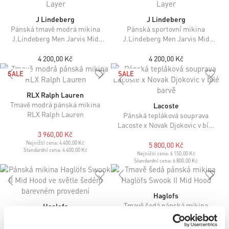
J Lindeberg
J Lindeberg
Pánská tmavě modrá mikina
Pánská sportovní mikina
J.Lindeberg Men Jarvis Mid
J.Lindeberg Men Jarvis Mid
Layer
Layer
4 200,00 Kč
4 200,00 Kč
SALE
SALE
RLX Ralph Lauren
Tmavě modrá pánská mikina
Lacoste
RLX Ralph Lauren
Pánská tepláková souprava
Lacoste x Novak Djokovic v bílé
3 960,00 Kč
barvě
Nejnižší cena:
4 400,00 Kč
5 800,00 Kč
Standardní cena:
4 400,00 Kč
Nejnižší cena:
6 150,00 Kč
Standardní cena:
6 800,00 Kč
Haglofs
Tmavě šedá pánská mikina
Haglofs
Haglöfs Swook II Mid Hood
Pánská mikina Haglöfs Swook II
Mid Hood ve světle šedém