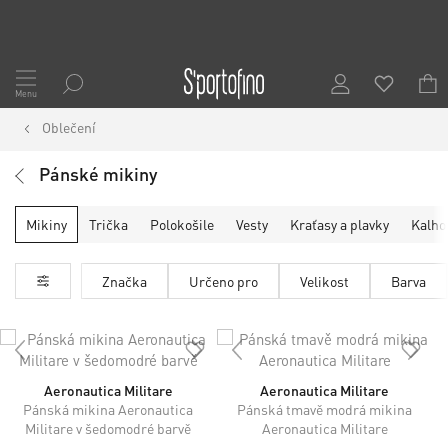
Přejít
na
Menu
obsah
Oblečení
Pánské mikiny
Mikiny
Trička
Polokošile
Vesty
Kraťasy a plavky
Kalho
Značka
Určeno pro
Velikost
Barva
Aeronautica Militare
Aeronautica Militare
Pánská mikina Aeronautica
Pánská tmavě modrá mikina
Militare v šedomodré barvě
Aeronautica Militare