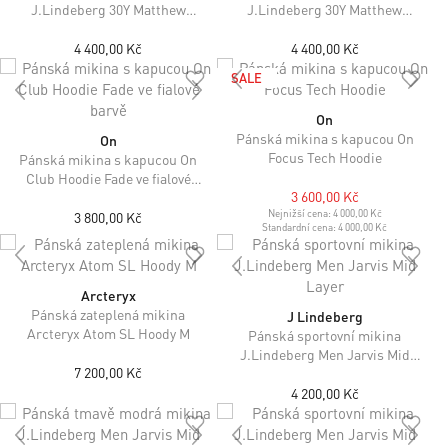
J.Lindeberg 30Y Matthew
J.Lindeberg 30Y Matthew
Midlayer
Midlayer
4 400,00 Kč
4 400,00 Kč
SALE
On
Pánská mikina s kapucou On
On
Focus Tech Hoodie
Pánská mikina s kapucou On
Club Hoodie Fade ve fialové
3 600,00 Kč
barvě
Nejnižší cena:
4 000,00 Kč
3 800,00 Kč
Standardní cena:
4 000,00 Kč
Arcteryx
Pánská zateplená mikina
J Lindeberg
Arcteryx Atom SL Hoody M
Pánská sportovní mikina
J.Lindeberg Men Jarvis Mid
7 200,00 Kč
Layer
4 200,00 Kč