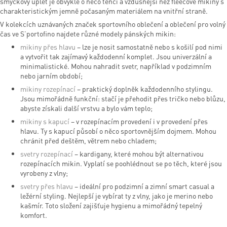
smyčkový úplet je obvykle o něco tenčí a vzdušnější než fleecové mikiny s
charakteristickým jemně počasaným materiálem na vnitřní straně.
V kolekcích uznávaných značek sportovního oblečení a oblečení pro volný
čas ve S’portofino najdete různé modely pánských mikin:
mikiny přes hlavu
– lze je nosit samostatně nebo s košilí pod nimi
a vytvořit tak zajímavý každodenní komplet. Jsou univerzální a
minimalistické. Mohou nahradit svetr, například v podzimním
nebo jarním období;
mikiny rozepínací
– praktický doplněk každodenního stylingu.
Jsou mimořádně funkční: stačí je přehodit přes tričko nebo blůzu,
abyste získali další vrstvu a bylo vám teplo;
mikiny s kapucí
– v rozepínacím provedení i v provedení přes
hlavu. Ty s kapucí působí o něco sportovnějším dojmem. Mohou
chránit před deštěm, větrem nebo chladem;
svetry rozepínací
– kardigany, které mohou být alternativou
rozepínacích mikin. Vyplatí se poohlédnout se po těch, které jsou
vyrobeny z vlny;
svetry přes hlavu
– ideální pro podzimní a zimní smart casual a
ležérní styling. Nejlepší je vybírat ty z vlny, jako je merino nebo
kašmír. Toto složení zajišťuje hygienu a mimořádný tepelný
komfort.