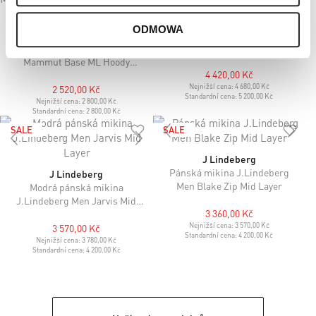
Polo Ralph Lauren
ODMOWA
Pánská mikina Polo Ralph
Mammut
Lauren v bílé barvě
Pánská mikina Mammut
Mammut Base ML Hoody
4 420,00 Kč
Classic ve světle modré barvě
Nejnižší cena:
4 680,00 Kč
2 520,00 Kč
Standardní cena:
5 200,00 Kč
Nejnižší cena:
2 800,00 Kč
Standardní cena:
2 800,00 Kč
SALE
SALE
J Lindeberg
Pánská mikina J.Lindeberg
J Lindeberg
Men Blake Zip Mid Layer
Modrá pánská mikina
J.Lindeberg Men Jarvis Mid
3 360,00 Kč
Layer
Nejnižší cena:
3 570,00 Kč
3 570,00 Kč
Standardní cena:
4 200,00 Kč
Nejnižší cena:
3 780,00 Kč
Standardní cena:
4 200,00 Kč