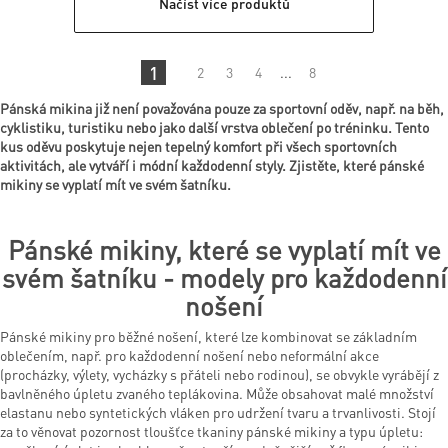
Načíst více produktů
1
2
3
4
...
8
Pánská mikina již není považována pouze za sportovní oděv, např. na běh,
cyklistiku, turistiku nebo jako další vrstva oblečení po tréninku. Tento
kus oděvu poskytuje nejen tepelný komfort při všech sportovních
aktivitách, ale vytváří i módní každodenní styly. Zjistěte, které pánské
mikiny se vyplatí mít ve svém šatníku.
Pánské mikiny, které se vyplatí mít ve
svém šatníku - modely pro každodenní
nošení
Pánské mikiny pro běžné nošení, které lze kombinovat se základním
oblečením, např. pro každodenní nošení nebo neformální akce
(procházky, výlety, vycházky s přáteli nebo rodinou), se obvykle vyrábějí z
bavlněného úpletu zvaného teplákovina. Může obsahovat malé množství
elastanu nebo syntetických vláken pro udržení tvaru a trvanlivosti. Stojí
za to věnovat pozornost tloušťce tkaniny pánské mikiny a typu úpletu: