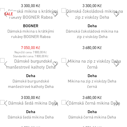
3 300,00 Kč
3 300,00 Kč
SALE
BOGNER
Deha
Dámská mikina s krátkými
Dámská čokoládová mikina na
rukávy BOGNER Rabea
zip z viskózy Deha
7 050,00 Kč
3 680,00 Kč
Nejnižší cena:
7 800,00 Kč
Standardní cena:
7 800,00 Kč
Deha
Deha
Dámské burgundské
Mikina na zip z viskózy Deha
manšestrové kalhoty Deha
černá
3 030,00 Kč
3 680,00 Kč
Deha
Deha
Dámská šedá mikina Deha
Dámská černá mikina Deha