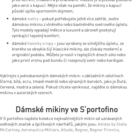
jako verzi s kapucí. Mějte však na paměti, že mikiny s kapucí
působí spíše sportovním dojmem;
dámské
svetry
– pokud potřebujete ještě více zahřát, zvolte
dámskou mikinu z vlněného nebo bavlněného svetrového úpletu.
Tyto modely vypadají měkce a luxusně a zároveň poskytují
vynikající tepelný komfort;
dámské
halenky a topy
– jsou vyrobeny ze silnějšího úpletu, ze
kterého se obvykle šijí klasické mikiny, ale získaly moderní a
originální podobu. Můžete je nosit v teplejších dnech sólo nebo
jako první vrstvu pod bundu či rozepnutý svetr nebo kardigan.
Vybírejte z jednobarevných dámských mikin: v základních odstínech
(černá, bílá, ecru, tmavě modrá) nebo výrazných barvách, jako je žlutá,
červená, modrá a zelená. Pokud chcete vyniknout, najděte si dámskou
mikinu v autorských vzorech.
Dámské mikiny ve S’portofino
V S’portofino najdete kolekce nejkvalitnějších mikin od uznávaných
světových značek a špičkových návrhářů, jakými jsou:
Adidas by Stella
McCartney
,
Aeronautica Militare
,
Allude
,
Bogner
,
Bogner Fire+Ice
,