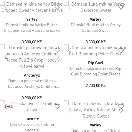
Varley
Varley
Dámská mikina Varley Blithe
Dámská žlutá mikina Varley
Cropped Sweat v červené barvě
Davidson Sweat
3 300,00 Kč
3 300,00 Kč
Rip Curl
Dámská polarová mikina Rip
Curl Blooming Polar Fleece
Arcteryx
Dámská polarová mikina s
2 700,00 Kč
kapucou Arcteryx Emblem
Fleece Full Zip Crop Hoody v
růžové barvě
3 900,00 Kč
SALE
Lacoste
Dámská oversize mikina
Varley
Lacoste
Dámská mikina s krátkými