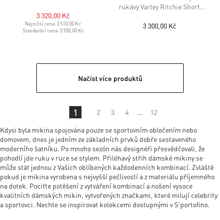
rukávy Varley Ritchie Short
3 320,00 Kč
Sleeve Sweat
Nejnižší cena:
3 510,00 Kč
3 300,00 Kč
Standardní cena:
3 900,00 Kč
Načíst více produktů
1
2
3
4
...
12
Kdysi byla mikina spojována pouze se sportovním oblečením nebo
domovem, dnes je jedním ze základních prvků dobře sestaveného
moderního šatníku. Po mnoho sezón nás designéři přesvědčovali, že
pohodlí jde ruku v ruce se stylem. Přiléhavý střih dámské mikiny se
může stát jednou z Vašich oblíbených každodenních kombinací. Zvláště
pokud je mikina vyrobena s nejvyšší pečlivostí a z materiálu příjemného
na dotek. Pociťte potěšení z vytváření kombinací a nošení vysoce
kvalitních dámských mikin, vytvořených značkami, které milují celebrity
a sportovci. Nechte se inspirovat kolekcemi dostupnými v S'portofino.