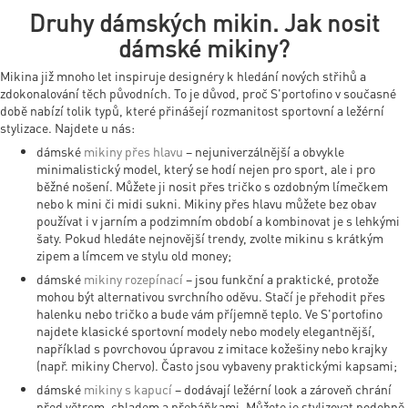
Druhy dámských mikin. Jak nosit
dámské mikiny?
Mikina již mnoho let inspiruje designéry k hledání nových střihů a
zdokonalování těch původních. To je důvod, proč S'portofino v současné
době nabízí tolik typů, které přinášejí rozmanitost sportovní a ležérní
stylizace. Najdete u nás:
dámské
mikiny přes hlavu
– nejuniverzálnější a obvykle
minimalistický model, který se hodí nejen pro sport, ale i pro
běžné nošení. Můžete ji nosit přes tričko s ozdobným límečkem
nebo k mini či midi sukni. Mikiny přes hlavu můžete bez obav
používat i v jarním a podzimním období a kombinovat je s lehkými
šaty. Pokud hledáte nejnovější trendy, zvolte mikinu s krátkým
zipem a límcem ve stylu old money;
dámské
mikiny rozepínací
– jsou funkční a praktické, protože
mohou být alternativou svrchního oděvu. Stačí je přehodit přes
halenku nebo tričko a bude vám příjemně teplo. Ve S'portofino
najdete klasické sportovní modely nebo modely elegantnější,
například s povrchovou úpravou z imitace kožešiny nebo krajky
(např. mikiny Chervo). Často jsou vybaveny praktickými kapsami;
dámské
mikiny s kapucí
– dodávají ležérní look a zároveň chrání
před větrem, chladem a přeháňkami. Můžete je stylizovat podobně