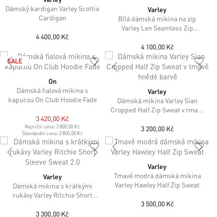
Dámský kardigan Varley Scottie
Varley
Cardigan
Bílá dámská mikina na zip
Varley Len Seamless Zip
4 400,00 Kč
Through
4 100,00 Kč
SALE
On
Dámská fialová mikina s
Varley
kapucou On Club Hoodie Fade
Dámská mikina Varley Sian
Cropped Half Zip Sweat v tmavě
3 420,00 Kč
hnědé barvě
Nejnižší cena:
3 800,00 Kč
3 200,00 Kč
Standardní cena:
3 800,00 Kč
Varley
Tmavě modrá dámská mikina
Varley
Varley Hawley Half Zip Sweat
Dámská mikina s krátkými
rukávy Varley Ritchie Short
3 500,00 Kč
Sleeve Sweat 2.0
3 300,00 Kč