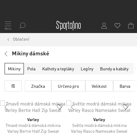
Přejít
na
Menu
obsah
Oblečení
Mikiny dámské
Mikiny
Pola
Kalhoty a tepláky
Legíny
Bundy a kabáty
Značka
Určeno pro
Velikost
Barva
Varley
Varley
Tmavě modrá dámská mikina
Světle modrá dámská mikina
Varley Bertie Half Zip Sweat
Varley Rasco Namesake Sweat