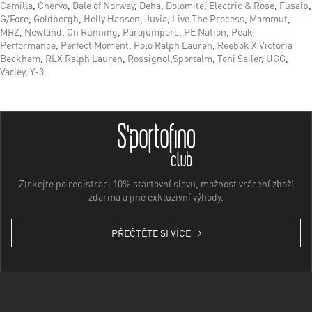
Camilla
,
Chervo
,
Dale of Norway
,
Deha
,
Dolomite
,
Electric & Rose
,
Fusalp
,
G/Fore
,
Goldbergh
,
Helly Hansen
,
Juvia
,
Live The Process
,
Mammut
,
MRZ
,
Newland
,
On Running
,
Parajumpers
,
PE Nation
,
Peak
Performance
,
Perfect Moment
,
Polo Ralph Lauren
,
Reebok X Victoria
Beckham
,
RLX Ralph Lauren
,
Rossignol
,
Sportalm
,
Toni Sailer
,
UGG
,
Varley
,
Y-3
.
Získejte po registraci 10% startovní slevu, možnost vrácení zboží
zdarma a jiné exkluzivní výhody.
PŘEČTĚTE SI VÍCE