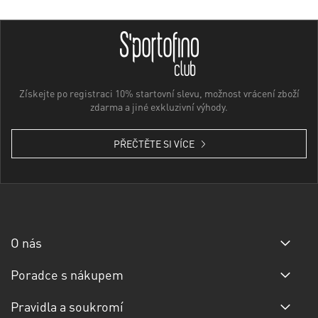
Získejte po registraci 10% startovní slevu, možnost vrácení zboží
zdarma a jiné exkluzivní výhody.
PŘEČTĚTE SI VÍCE
O nás
Poradce s nákupem
Pravidla a soukromí