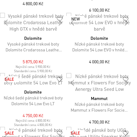
4 800,00 Kč
6 100,00 Kč
NEW
Dolomite
Dolomite
Vysoké pánské trekové boty
Nízké pánské trekové boty
Dolomite Crodarossa Leather
Dolomite 54 Low EVO v hnědé
High GTX v hnědé barvě
barvě
5 875,00 Kč
4 000,00 Kč
Nejnižší cena:
5 900,00 Kč
Standardní cena:
5 900,00 Kč
SALE
Dolomite
Nízké šedé pánské trekové boty
Mammut
Dolomite 54 Low Evo LT
Nízké pánské trekové boty
Mammut x Flowers For Society
4 750,00 Kč
Aenergy Ultra Seed Low
Nejnižší cena:
4 800,00 Kč
4 700,00 Kč
Standardní cena:
4 800,00 Kč
SALE
SALE