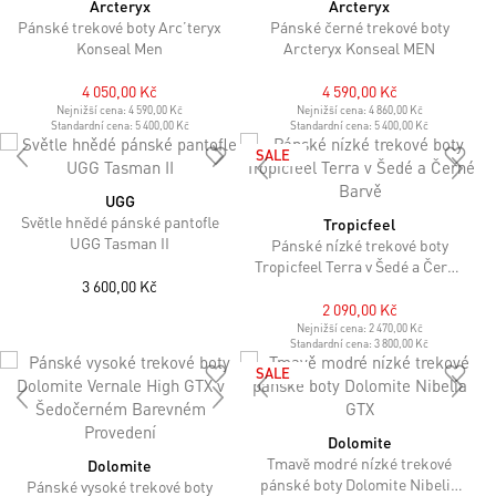
Arcteryx
Arcteryx
Pánské trekové boty Arc’teryx
Pánské černé trekové boty
Konseal Men
Arcteryx Konseal MEN
4 050,00 Kč
4 590,00 Kč
Nejnižší cena:
4 590,00 Kč
Nejnižší cena:
4 860,00 Kč
Standardní cena:
5 400,00 Kč
Standardní cena:
5 400,00 Kč
SALE
UGG
Světle hnědé pánské pantofle
Tropicfeel
UGG Tasman II
Pánské nízké trekové boty
Tropicfeel Terra v Šedé a Černé
3 600,00 Kč
Barvě
2 090,00 Kč
Nejnižší cena:
2 470,00 Kč
Standardní cena:
3 800,00 Kč
SALE
Dolomite
Tmavě modré nízké trekové
Dolomite
pánské boty Dolomite Nibelia
Pánské vysoké trekové boty