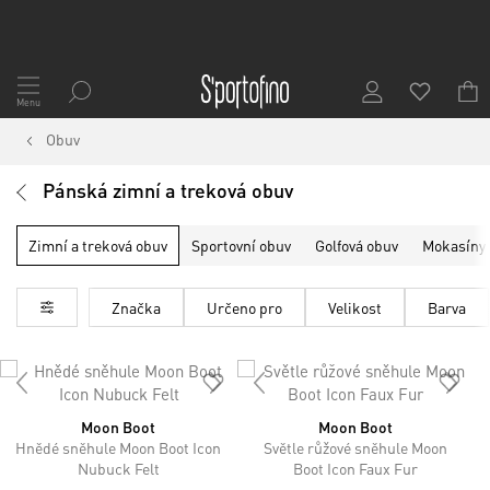
Přejít
na
Menu
obsah
Obuv
Pánská zimní a treková obuv
Zimní a treková obuv
Sportovní obuv
Golfová obuv
Mokasíny
Značka
Určeno pro
Velikost
Barva
Moon Boot
Moon Boot
Hnědé sněhule Moon Boot Icon
Světle růžové sněhule Moon
Nubuck Felt
Boot Icon Faux Fur