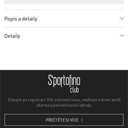
Popis a detaily
Detaily
Získejte po registraci 10% startovní slevu, možnost vrácení zboží
zdarma a jiné exkluzivní výhody.
PŘEČTĚTE SI VÍCE