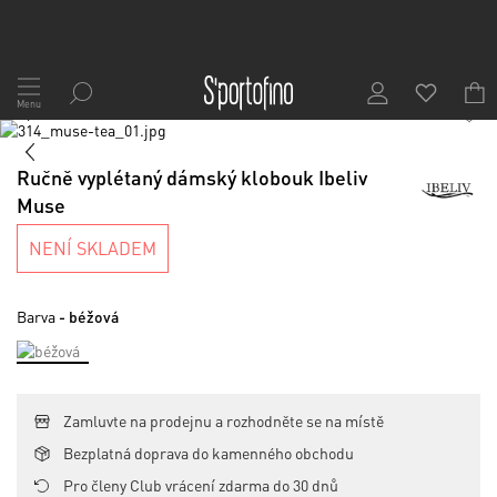
Přejít
na
Menu
1
/
7
obsah
Skip
to
Skip
the
to
Ručně vyplétaný dámský klobouk Ibeliv
end
the
Muse
of
beginning
the
of
NENÍ SKLADEM
images
the
gallery
images
gallery
Barva
- béžová
Zamluvte na prodejnu a rozhodněte se na místě
Bezplatná doprava do kamenného obchodu
Pro členy Club vrácení zdarma do 30 dnů