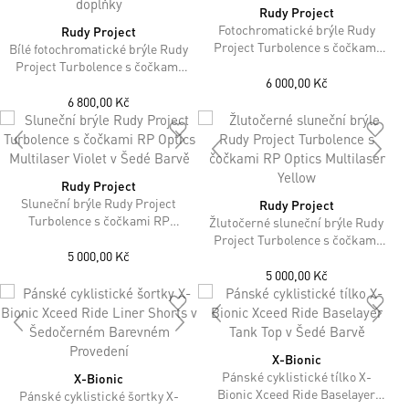
Rudy Project
Fotochromatické brýle Rudy
Rudy Project
Project Turbolence s čočkami
Bílé fotochromatické brýle Rudy
ImpactX® Photochromic 2
Project Turbolence s čočkami
Laser Black v Šedé Barvě
6 000,00 Kč
ImpactX® Photochromic 2
Laser Purple + doplňky
6 800,00 Kč
Rudy Project
Sluneční brýle Rudy Project
Rudy Project
Turbolence s čočkami RP
Žlutočerné sluneční brýle Rudy
Optics Multilaser Violet v Šedé
Project Turbolence s čočkami
Barvě
5 000,00 Kč
RP Optics Multilaser Yellow
5 000,00 Kč
X-Bionic
Pánské cyklistické tílko X-
X-Bionic
Bionic Xceed Ride Baselayer
Pánské cyklistické šortky X-