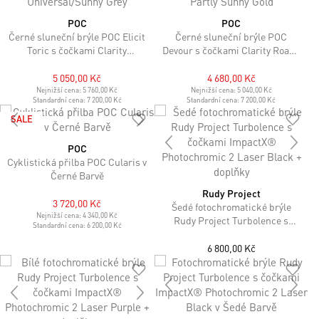
POC
POC
Černé sluneční brýle POC Elicit
Černé sluneční brýle POC
Toric s čočkami Clarity
Devour s čočkami Clarity Road /
Universal/Sunny Grey
Partly Sunny Gold
5 050,00 Kč
4 680,00 Kč
Nejnižší cena:
5 760,00 Kč
Nejnižší cena:
5 040,00 Kč
Standardní cena:
7 200,00 Kč
Standardní cena:
7 200,00 Kč
SALE
POC
Cyklistická přilba POC Cularis v
Černé Barvě
Rudy Project
3 720,00 Kč
Šedé fotochromatické brýle
Nejnižší cena:
4 340,00 Kč
Rudy Project Turbolence s
Standardní cena:
6 200,00 Kč
čočkami ImpactX®
Photochromic 2 Laser Black +
6 800,00 Kč
doplňky