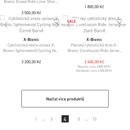
Tank Top v Šedé Barvě
Bionic Xceed Ride Liner Shorts
1 800,00 Kč
v Šedočerném Barevném
Provedení
2 500,00 Kč
SALE
X-Bionic
X-Bionic
Cyklistická vesta unisex X-
Pánský cyklistický dres X-
Bionic Spherewind Cycling Vest
Bionic Corefusion Ride Jersey
v Černé Barvě
ve Zlaté Barvě
3 200,00 Kč
2 400,00 Kč
Nejnižší cena:
2 800,00 Kč
Standardní cena:
4 000,00 Kč
Načíst více produktů
4
1
...
3
5
...
13