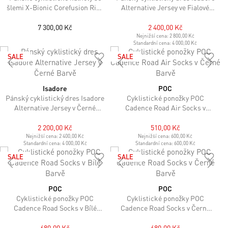
šlemi X-Bionic Corefusion Ride
Alternative Jersey ve Fialové
Bib Warm Long v Černé Barvě
Barvě
7 300,00 Kč
2 400,00 Kč
Nejnižší cena:
2 800,00 Kč
Standardní cena:
4 000,00 Kč
SALE
SALE
Isadore
POC
Pánský cyklistický dres Isadore
Cyklistické ponožky POC
Alternative Jersey v Černé
Cadence Road Air Socks v
Barvě
Černé Barvě
2 200,00 Kč
510,00 Kč
Nejnižší cena:
2 400,00 Kč
Nejnižší cena:
600,00 Kč
Standardní cena:
4 000,00 Kč
Standardní cena:
600,00 Kč
SALE
SALE
POC
POC
Cyklistické ponožky POC
Cyklistické ponožky POC
Cadence Road Socks v Bílé
Cadence Road Socks v Černé
Barvě
Barvě
680,00 Kč
680,00 Kč