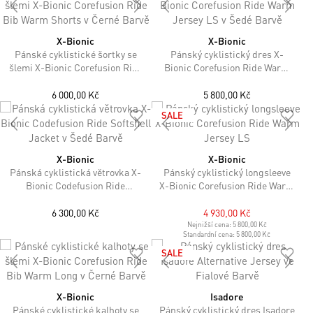
X-Bionic
X-Bionic
Pánské cyklistické šortky se
Pánský cyklistický dres X-
šlemi X-Bionic Corefusion Ride
Bionic Corefusion Ride Warm
Bib Warm Shorts v Černé Barvě
Jersey LS v Šedé Barvě
6 000,00 Kč
5 800,00 Kč
SALE
X-Bionic
X-Bionic
Pánská cyklistická větrovka X-
Pánský cyklistický longsleeve
Bionic Codefusion Ride
X-Bionic Corefusion Ride Warm
Softshell Jacket v Šedé Barvě
Jersey LS
6 300,00 Kč
4 930,00 Kč
Nejnižší cena:
5 800,00 Kč
Standardní cena:
5 800,00 Kč
SALE
X-Bionic
Isadore
Pánské cyklistické kalhoty se
Pánský cyklistický dres Isadore