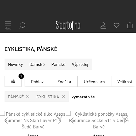
Přejít
na
Menu
obsah
CYKLISTIKA, PÁNSKÉ
Novinky
Dámské
Pánské
Výprodej
2
Pohlaví
Značka
Určeno pro
Velikost
PÁNSKÉ
CYKLISTIKA
vymazat vše
Assos
Assos