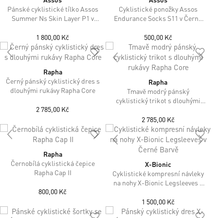
Pánské cyklistické tílko Assos
Cyklistické ponožky Assos
Summer Ns Skin Layer P1 v
Endurance Socks S11 v Černé
Šedé Barvě
Barvě
1 800,00 Kč
500,00 Kč
Rapha
Černý pánský cyklistický dres s
Rapha
dlouhými rukávy Rapha Core
Tmavě modrý pánský
cyklistický trikot s dlouhými
2 785,00 Kč
rukávy Rapha Core
2 785,00 Kč
Rapha
Černobílá cyklistická čepice
X-Bionic
Rapha Cap II
Cyklistické kompresní návleky
na nohy X-Bionic Legsleeves v
800,00 Kč
Černé Barvě
1 500,00 Kč