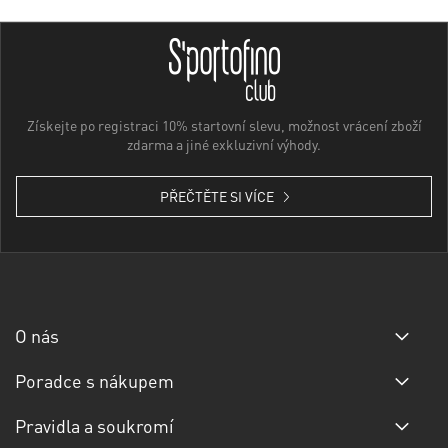
Získejte po registraci 10% startovní slevu, možnost vrácení zboží
zdarma a jiné exkluzivní výhody.
PŘEČTĚTE SI VÍCE
O nás
Poradce s nákupem
Pravidla a soukromí