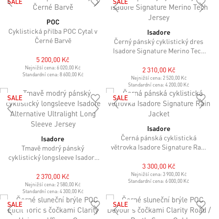
SALE
SALE
POC
Cyklistická přilba POC Cytal v
Isadore
Černé Barvě
Černý pánský cyklistický dres
Isadore Signature Merino Tech
5 200,00 Kč
Jersey
Nejnižší cena:
6 020,00 Kč
2 310,00 Kč
Standardní cena:
8 600,00 Kč
Nejnižší cena:
2 520,00 Kč
Standardní cena:
4 200,00 Kč
SALE
SALE
Isadore
Černá pánská cyklistická
Isadore
větrovka Isadore Signature Rain
Tmavě modrý pánský
Jacket
cyklistický longsleeve Isadore
3 300,00 Kč
Alternative Ultralight Long
Sleeve Jersey
Nejnižší cena:
3 900,00 Kč
2 370,00 Kč
Standardní cena:
6 000,00 Kč
Nejnižší cena:
2 580,00 Kč
Standardní cena:
4 300,00 Kč
SALE
SALE