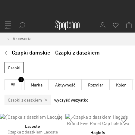
Przejdź
do
Menu
treści
Akcesoria
Czapki damskie - Czapki z daszkiem
Czapki
1
Marka
Aktywność
Rozmiar
Kolor
Czapki z daszkiem
wyczyść wszystko
Lacoste
Czapka z daszkiem Lacoste
Haglofs