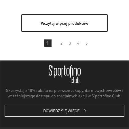
Wczytaj więcej produktów
1
2
3
4
5
Skorzystaj z 10% rabatu na pierwsze zakupy, darmowych zwrotów i
wcześniejszego dostępu do specjalnych akcji w S'portofino Club.
DOWIEDZ SIĘ WIĘCEJ