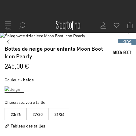
Allez
au
Menu
1
/
7
contenu
Skip
to
Skip
KIDS
the
to
Bottes de neige pour enfants Moon Boot
end
the
Icon Pearly
of
beginning
the
of
245,00 €
images
the
gallery
images
Couleur
- beige
gallery
Choisissez votre taille
23/26
27/30
31/34
Tableau des tailles