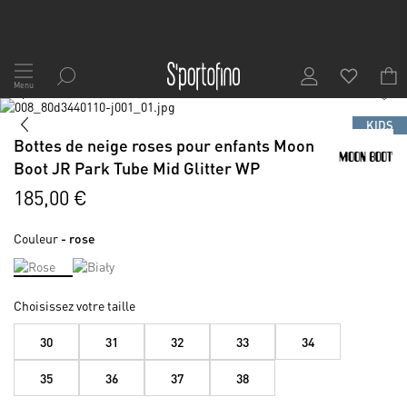
Allez
au
Menu
1
/
7
contenu
Skip
to
Skip
KIDS
the
to
Bottes de neige roses pour enfants Moon
end
the
Boot JR Park Tube Mid Glitter WP
of
beginning
the
of
185,00 €
images
the
gallery
images
Couleur
- rose
gallery
Choisissez votre taille
30
31
32
33
34
35
36
37
38