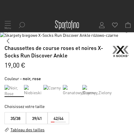
Allez
au
Menu
1
/
2
contenu
Skip
to
Skip
the
to
Chaussettes de course roses et noires X-
end
the
Socks Run Discover Ankle
of
beginning
the
of
19,00 €
images
the
gallery
images
Couleur
- noir, rose
gallery
Choisissez votre taille
35/38
39/41
42/44
Tableau des tailles