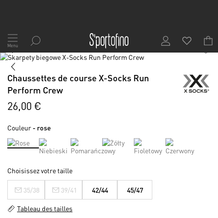
Allez
au
Menu
1
/
2
contenu
Skip
to
Skip
the
to
Chaussettes de course X-Socks Run
end
the
Perform Crew
of
beginning
the
of
26,00 €
images
the
gallery
images
Couleur
- rose
gallery
Choisissez votre taille
35/38
39/41
42/44
45/47
Tableau des tailles