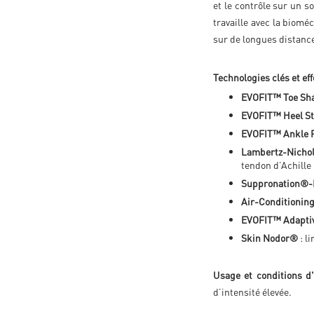
et le contrôle sur un 
travaille avec la biomé
sur de longues distanc
Technologies clés et effe
EVOFIT™ Toe Sh
EVOFIT™ Heel St
EVOFIT™ Ankle P
Lambertz-Nichol
tendon d’Achille
Suppronation®-
Air-Conditionin
EVOFIT™ Adapti
Skin Nodor®
: l
Usage et conditions d'u
d’intensité élevée.