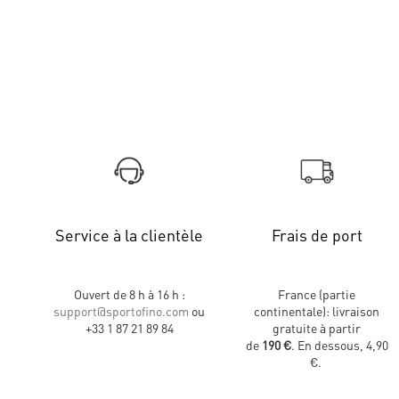
Service à la clientèle
Frais de port
Ouvert de 8 h à 16 h :
France (partie
support@sportofino.com
ou
continentale): livraison
+33 1 87 21 89 84
gratuite à partir
de
190 €
. En dessous, 4,90
€.