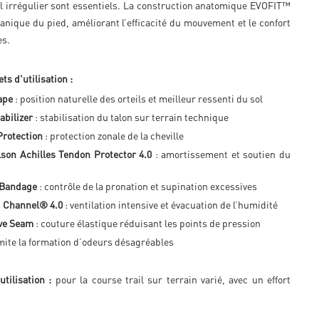
sol irrégulier sont essentiels. La construction anatomique EVOFIT™
canique du pied, améliorant l’efficacité du mouvement et le confort
es.
ts d'utilisation :
ape
: position naturelle des orteils et meilleur ressenti du sol
abilizer
: stabilisation du talon sur terrain technique
rotection
: protection zonale de la cheville
son Achilles Tendon Protector 4.0
: amortissement et soutien du
Bandage
: contrôle de la pronation et supination excessives
g Channel® 4.0
: ventilation intensive et évacuation de l’humidité
ve Seam
: couture élastique réduisant les points de pression
imite la formation d’odeurs désagréables
tilisation :
pour la course trail sur terrain varié, avec un effort