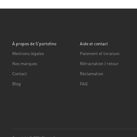
À propos de S'portofino
Aide et contact
Mentions légales
Paiement et livraison
Nos marques
Rétractation / retour
Contact
Réclamation
Blog
FAQ