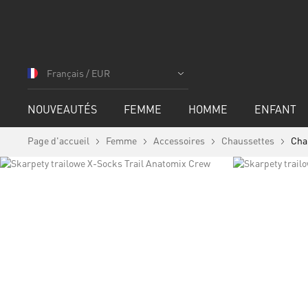
Allez
au
Français / EUR
contenu
NOUVEAUTÉS
FEMME
HOMME
ENFANT
Page d'accueil
Femme
Accessoires
Chaussettes
Cha
Skip
to
Skip
the
to
end
the
of
beginning
the
of
images
the
gallery
images
gallery