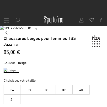
Allez
au
Menu
1
/
7
contenu
Skip
to
Skip
the
to
Chaussures beiges pour femmes TBS
end
the
Jazaria
of
beginning
the
of
85,00 €
images
the
gallery
images
Couleur
- beige
gallery
Choisissez votre taille
36
37
38
39
40
41